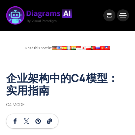
|
Visual Paradigm Desktop
Visual Paradigm Online
Read this post in:
企业架构中的C4模型：
实用指南
C4 MODEL