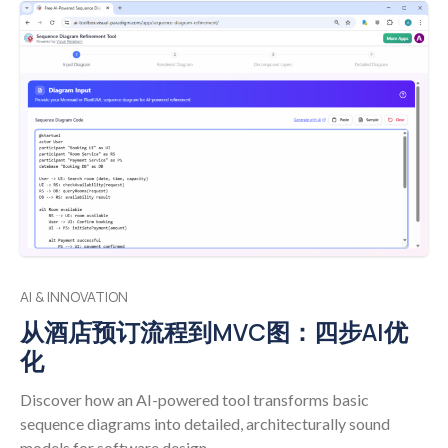
概念 活动图由多个核心元素构成，这些元素定义了结构和
流程。以下是最重要的概念分解： 活动与动作: 一个活动
是一个可以分解为更小步骤的高层次行为或过程。 一个动
作是活动中的一个原子性、可执行的步骤，用圆角矩形表
示。动作可以包括“发送邮件”或“验证输入”等操作。 控制
流: 这些是带箭头的直线（实线），表示从一个动作到另一
个动作的执行顺序。它们指示了流程所经过的路径。 初始
节点和最终节点: 一个初始节点（实心黑圆圈）表示活动的
起点。 一个活动最终节点（内部带有一个实心黑点的圆
圈）表示整个活动的结束。 还有流程最终节点（带有一个
X的圆圈），它终止特定流程但不会结束整个活动。 决策
与合并节点: 一个决策节点（菱形）表示一个分支点，流程
AI & INNOVATION
根据条件分叉（例如，流出流程上的或条件守卫）。 一个
从酒店预订流程到MVC图：四步AI优
合并节点（同样是菱形）将多个流程无条件地重新合并在
化
一起。 分叉与合并节点: 一个分叉节点（粗的水平或垂直
条）将单一流程拆分为多个并行流程，允许并发活动。 一
Discover how an AI-powered tool transforms basic
个合并节点（类似条形）将并行流程同步回一个流程，确
sequence diagrams into detailed, architecturally sound
保所有分支完成后再继续。 对象流: 虚线箭头，表示动
models for software design.