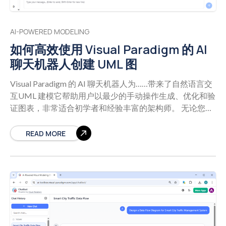
时、容易出错，且常常受限于设计者的技能水平。 随着 生
成式人工智能的整合，现代建模工具如 Visual Paradigm 彻
底改变了数据流图的创建流程。通过使用户能够从自然语
AI-POWERED MODELING
言生成结构化图表，人工智能驱动的数据流图工具显著降
如何高效使用 Visual Paradigm 的 AI
低了入门门槛，同时保持了专业质量与合规性。 Visual
聊天机器人创建 UML 图
Paradigm：人工智能绘图的领先平台 Visual Paradigm是一
个全面的建模和设计平台，支持多种建模语言，包括
Visual Paradigm 的 AI 聊天机器人为……带来了自然语言交
UML, SysML, BPMN，以及DFD。它已发展成为软件和系
互UML 建模它帮助用户以最少的手动操作生成、优化和验
统开发的全生命周期解决方案，现已增强支持AI驱动的图
证图表，非常适合初学者和经验丰富的架构师。 无论您是
表生成. DFD生成的关键AI功能 Visual Paradigm的AI引擎
在绘制系统架构还是验证设计逻辑，聊天机器人在整个建
使用户能够通过自然语言输入生成准确、标准化的DFD
模生命周期中都充当对话式协作者。
支持的 UML 图类
READ MORE
——让技术与非技术人员均可轻松使用。 1. AI DFD生成器
型 AI 聊天机器人支持所有核心类别中的 20 多种 UML 图类
（VP桌面版） 用户可以用简单的英语描述一个系统，让AI
型： 结构图：类图、对象图、组件图、复合结构图、包图
生成完整的DFD。例如： “为一个在线购物系统生成
和部署图。 行为图：用例图、活动图、顺序图和状态机
DFD，其中客户浏览产品、下单并经由支付网关付款。管
图。 这种广泛的支持确保您可以通过自然语言建模系统的
理员负责管理库存并查看销售报告。” AI会解析该描述，
任何方面——从类关系到运行时行为。
提示：您可以通
并构建包含以下内容的DFD： 外部实体：客户、支付网
过用自然语言描述硬件和通信流程，生成一个完整的物联
关、管理员 处理过程：浏览产品、下单、处理支付、管理
网家庭自动化系统部署图。
UML 建模的核心 AI 功能
库存