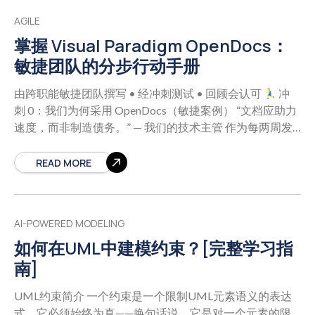
AGILE
掌握 Visual Paradigm OpenDocs：
敏捷团队的分步行动手册
由跨职能敏捷团队撰写 • 经冲刺测试 • 回顾会认可
冲
刺 0：我们为何采用 OpenDocs（敏捷案例） “文档应助力
速度，而非制造债务。” — 我们的技术主管 作为每两周发
布一次的敏捷团队，我们需要能够做到以下几点的文档：
跟上迭代开发的步伐
与不断演进的架构保持同步
READ MORE
同时服务于开发人员和非技术利益相关者
减少在不同
工具间切换上下文的频率 经过三个冲刺后的结
论： OpenDocs + Pipeline = 文档维护时间减少 40%，新成
AI-POWERED MODELING
员入职速度提升 3 倍。
分步实施指南（敏捷优化版）
如何在UML中建模约束？[完整学习指
南]
UML约束简介 一个约束是一个限制UML元素语义的表达
式。它必须始终为真——换句话说，它是对一个元素的限