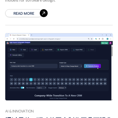
作、端口或节点之间的数据或对象流动。端口（动作上的
小方块）可以表示输入/输出。 分区（泳道）: 垂直或水平
的泳道，按责任对活动进行分组，例如角色（如用户、系
READ MORE
统）或部门。这有助于明确每个动作由谁或什么执行。 异
常与中断: 可中断区域（虚线圆角矩形）定义了流程可被事
件中断的区域。 扩展区域处理集合的重复或并发处理。 令
牌:
AI & INNOVATION