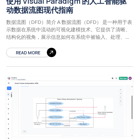
使用 Visual Paradigm 的人工智能驱
动数据流图现代指南
数据流图（DFD）简介 A 数据流图（DFD） 是一种用于表
示数据在系统中流动的可视化建模技术。它提供了清晰、
结构化的视角，展示信息如何在系统中被输入、处理、存
储和输出。数据流图在系统分析与设计中被广泛使用，以
向利益相关者、开发人员和业务分析师传达系统的逻辑。
READ MORE
数据流图的关键组成部分包括： 外部实体：系统外部的数
据源或目标（例如，用户、外部系统）。 处理过程：对数
据进行转换的活动（例如，验证用户输入、生成报告）。
数据存储：数据存放的仓库（例如，数据库、文件）。 数
据流：实体、处理过程和数据存储之间数据的流动。 数据
流图通常在不同抽象层次上创建——第0层（上下文图）、
第1层（主要过程）和第2层（详细子过程），以逐步深化
对系统的理解。 数据流图创建的演变：从手工到人工智能
辅助 传统上，创建数据流图需要手工绘制、精心的布局规
划，以及对诸如 Gane-Sarson, Yourdon & DeMarco，
或 Yourdon & Coad等符号标准的深入了解。这一过程耗