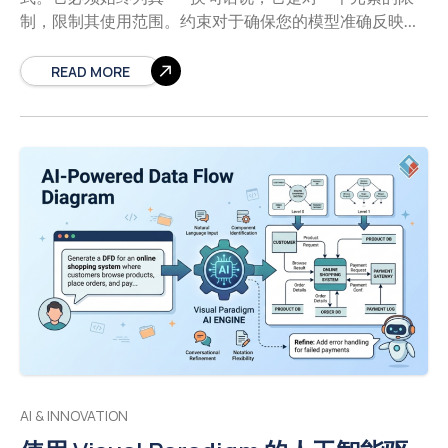
制，限制其使用范围。约束对于确保您的模型准确反映业
务规则、系统需求和设计意图至关重要。 约束可以是：
UML中预定义的（例如关联XOR约束） 用户自定义的使用
READ MORE
正式表达式（OCL）、半正式符号或自然语言表述
关
键洞察：约束是UML的三种可扩展性机制之一——与构造
型和标记值并列——使您能够添加新规则或修改现有规
则，以扩展UML构建块的语义。 约束以花括号包围的字符
串形式呈现{}并放置在相关元素附近。
关键概念：理解
约束基础 什么构成有效的约束？ 一个约束是布尔表达式，
它限制了相关元素的扩展范围，超出其他语言构造所施加
的限制。为了使模型结构正确，所有约束都必须求值为真.
符号规则 { 约束表达式 } 用花括号{} 放置在元素附近它限制
可以修饰基本符号，以可视化方式呈现规范，而无需图形
提示 常见用例 用例 示例约束 何时使用 关联属性 {有序}, {唯
一}, {只读} 定义集合行为 多重性规则 {必须至少有一个经理}
强制执行超出标准符号的基数 业务规则 {工资
AI & INNOVATION