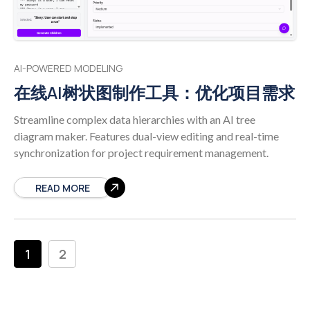
AI-POWERED MODELING
在线AI树状图制作工具：优化项目需求
Streamline complex data hierarchies with an AI tree
diagram maker. Features dual-view editing and real-time
synchronization for project requirement management.
READ MORE
1
2