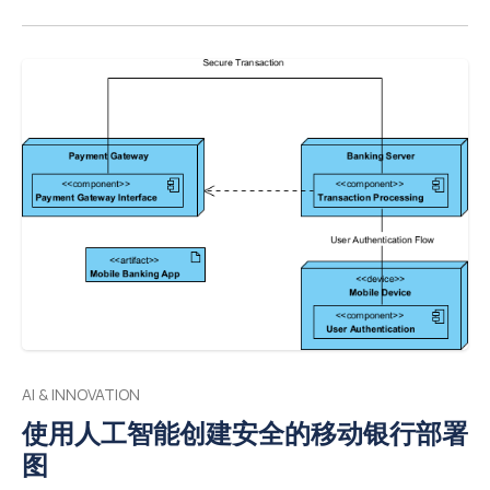
接使用的图表——无需任何设计技能。 为什么 Visual
Paradigm AI 聊天机器人正在改变团队创建数据流图的方
式 无论你是在建模金融科技应用、企业软件、物联网基础
设施，还是公共部门系统，一个结构清晰的数据流图都能
让人一眼看懂数据的流动、处理过程、数据存储以及外部
参与者。 与其在绘图软件中耗费数小时，如今的专业人士
使用 Visual Paradigm 免费的 AI 驱动工具，可在60秒内从
构思到生成专业的数据流图。 快速链接： 打开 Visual
Paradigm AI 聊天机器人 AI 工具箱直接访问 10
AI & INNOVATION
使用人工智能创建安全的移动银行部署
图