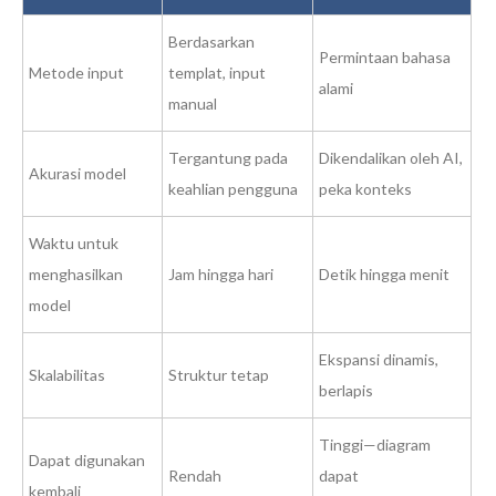
Berdasarkan
Permintaan bahasa
Metode input
templat, input
alami
manual
Tergantung pada
Dikendalikan oleh AI,
Akurasi model
keahlian pengguna
peka konteks
Waktu untuk
menghasilkan
Jam hingga hari
Detik hingga menit
model
Ekspansi dinamis,
Skalabilitas
Struktur tetap
berlapis
Tinggi—diagram
Dapat digunakan
Rendah
dapat
kembali