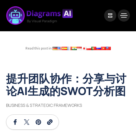
|
Visual Paradigm Desktop
Visual Paradigm Online
Read this post in:
提升团队协作：分享与讨
论AI生成的SWOT分析图
BUSINESS & STRATEGIC FRAMEWORKS