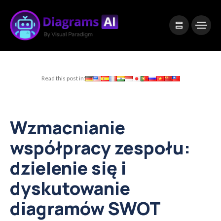
|
Visual Paradigm Desktop
Visual Paradigm Online
Read this post in:
Wzmacnianie
współpracy zespołu:
dzielenie się i
dyskutowanie
diagramów SWOT