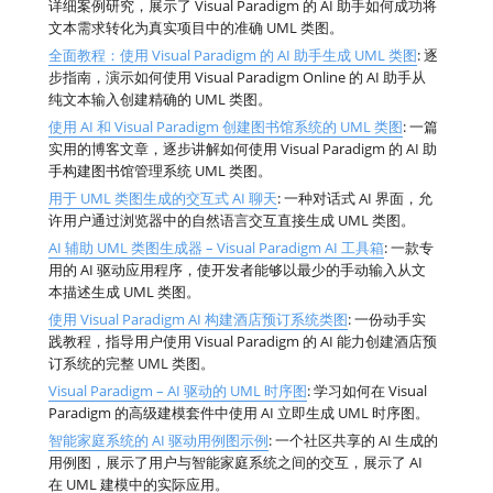
详细案例研究，展示了 Visual Paradigm 的 AI 助手如何成功将
文本需求转化为真实项目中的准确 UML 类图。
全面教程：使用 Visual Paradigm 的 AI 助手生成 UML 类图
: 逐
步指南，演示如何使用 Visual Paradigm Online 的 AI 助手从
纯文本输入创建精确的 UML 类图。
使用 AI 和 Visual Paradigm 创建图书馆系统的 UML 类图
: 一篇
实用的博客文章，逐步讲解如何使用 Visual Paradigm 的 AI 助
手构建图书馆管理系统 UML 类图。
用于 UML 类图生成的交互式 AI 聊天
: 一种对话式 AI 界面，允
许用户通过浏览器中的自然语言交互直接生成 UML 类图。
AI 辅助 UML 类图生成器 – Visual Paradigm AI 工具箱
: 一款专
用的 AI 驱动应用程序，使开发者能够以最少的手动输入从文
本描述生成 UML 类图。
使用 Visual Paradigm AI 构建酒店预订系统类图
: 一份动手实
践教程，指导用户使用 Visual Paradigm 的 AI 能力创建酒店预
订系统的完整 UML 类图。
Visual Paradigm – AI 驱动的 UML 时序图
: 学习如何在 Visual
Paradigm 的高级建模套件中使用 AI 立即生成 UML 时序图。
智能家庭系统的 AI 驱动用例图示例
: 一个社区共享的 AI 生成的
用例图，展示了用户与智能家庭系统之间的交互，展示了 AI
在 UML 建模中的实际应用。