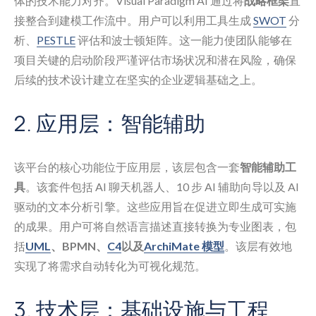
体的技术能力对齐。Visual Paradigm AI 通过将
战略框架
直
接整合到建模工作流中。用户可以利用工具生成
SWOT
分
析、
PESTLE
评估和波士顿矩阵。这一能力使团队能够在
项目关键的启动阶段严谨评估市场状况和潜在风险，确保
后续的技术设计建立在坚实的企业逻辑基础之上。
2. 应用层：智能辅助
该平台的核心功能位于应用层，该层包含一套
智能辅助工
具
。该套件包括 AI 聊天机器人、10 步 AI 辅助向导以及 AI
驱动的文本分析引擎。这些应用旨在促进立即生成可实施
的成果。用户可将自然语言描述直接转换为专业图表，包
括
UML
、BPMN、
C4
以及
ArchiMate 模型
。该层有效地
实现了将需求自动转化为可视化规范。
3. 技术层：基础设施与工程