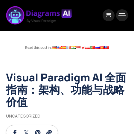
|
Visual Paradigm Desktop
Visual Paradigm Online
Read this post in:
Visual Paradigm AI 全面
指南：架构、功能与战略
价值
UNCATEGORIZED