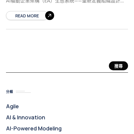
AI驅動企業架構（EA）生態系統——重新定義組織設計、
管理與溝通數位轉型策略的方式。憑藉其突破性的轉變，
從建模轉向引導式架構，VP已成為團隊在追求TOGAF對
READ MORE
齊企業計畫時，尋求結構、合規性與速度的首選平台。 本
文探討VP對TOGAF與ArchiMate 3.2的強大支援，強調實
際使用者經驗，並提供可執行的指導方針，以最大化您在
2026年的企業架構實務。 🔹 1. TOGAF支援：「引導式」
體驗 從一開始就面對空白畫布並猜測接下來應進入哪個
TOGAF ADM階段的日子已一去不復返。在Visual
Paradigm 18.0中，TOGAF ADM 引導式將整個架構生命週
搜尋
期轉化為引導式、互動式工作流程——使TOGAF即使對初
級架構師與非專業人士也變得易於使用。 ✅ TOGAF ADM
引導式的核心功能 流程驅動建模: 每個ADM階段（A–H）
分類
均以可點擊的逐步旅程呈現。活動明確定義，並附有說
明、最佳實務與預設設定範本。你不僅僅是在繪製圖表
Agile
——你正在執行ADM。 自動化交付物生成: 當您完成任務
時——例如定義 業務目標 在階段A中，或識別 應用組件 在
AI & Innovation
階段C中，系統會自動捕獲並結構化資料。只需點擊一
AI-Powered Modeling
次，即可生成專業級輸出： 架構定義文件（ADD） 遷移