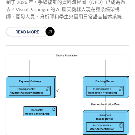
到了 2026 年，手繪複雜的資料流程圖（DFD）已成為過
去。Visual Paradigm 的 AI 聊天機器人現在讓系統架構
師、開發人員、分析師和學生只需用日常語言描述系統，
就能在瞬間生成乾淨、符合標準的 DFD，無需任何設計技
能。 這款智慧AI 資料流程圖生成器能理解上下文，正確應
READ MORE
用 DFD 標記法，平衡資料流，並產出可立即使用的圖表
——完全不需要設計技能。 為何 Visual Paradigm AI 聊天機
器人正在改變團隊創造 DFD 的方式 無論您正在建模金融
科技應用程式、企業軟體、物聯網基礎設施，還是公共部
門系統，一個結構良好的資料流程圖都能讓所有人一眼就
理解資料的流動、處理過程、資料儲存與外部參與者。 專
業人士不再需要花數小時在繪圖軟體中，而是使用 Visual
Paradigm 免費的 AI 驅動工具，在 60 秒內完成從構想 →
專業級