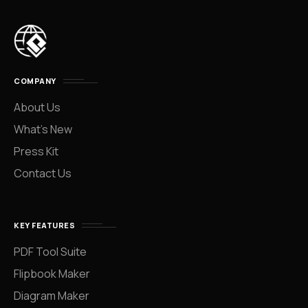
COMPANY
About Us
What’s New
Press Kit
Contact Us
KEY FEATURES
PDF Tool Suite
Flipbook Maker
Diagram Maker