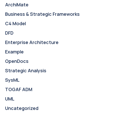
路線圖 能力路線圖 可匯出為 Word、PDF 或 HTML——非
ArchiMate
常適合利益相關者簡報與治理審查。
Business & Strategic Frameworks
C4 Model
DFD
Enterprise Architecture
Example
OpenDocs
Strategic Analysis
SysML
TOGAF ADM
UML
Uncategorized