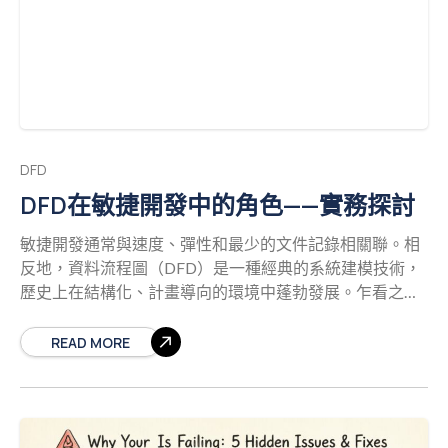
於控制流程。它詳細說明了流程從開始到結束的邏輯，包
界。對開發人員而言，這張圖回答了「這個系統與哪些對
括決策點、迴圈與條件路徑。 流程圖的核心元件 流程圖依
象通訊？」的問題。它透過視覺化方式明確界定系統內
賴一組標準化的圖形，通常與 ANSI 或 ISO 標準相關。每
外，建立範圍，防止範圍蔓延。 2. 第1層圖 在此層級，中
個圖形都具有特定意義，代表所執行的動作： 終止符： 橢
央流程被拆解為主要的子流程。此層級揭示內部結構，而
圓形或圓角矩形，表示流程的開始或結束。 處理： 矩形，
不陷入
代表系統內執行的動作或操作。 決策： 菱形，根據是/否
或真/假條件來分割流程。 輸入/輸出： 平行四邊形，用來
DFD
標示資料輸入或結果顯示。 連接符： 小圓圈，用來連結不
DFD在敏捷開發中的角色——實務探討
同頁面或區段的圖表部分。 邏輯流程由連接這些圖形的箭
頭表示。這種視覺層級結構使分析師能夠追蹤程式的執行
敏捷開發通常與速度、彈性和最少的文件記錄相關聯。相
路徑或業務程序的流程。在記錄系統在特定條件下的行為
反地，資料流程圖（DFD）是一種經典的系統建模技術，
時尤其有用。 何時使用流程圖 當複雜性在於邏輯與決策
歷史上在結構化、計畫導向的環境中蓬勃發展。乍看之
時，流程圖非常理想。請考慮以下情境： 演算法設計： 在
下，這兩種方法似乎相互矛盾。然而，若正確實施，DFD
程式碼撰寫開始前，定義電腦程式的逐步邏輯時。 業務程
在敏捷框架內，能作為抽象需求與具體系統架構之間的關
READ MORE
序： 在規劃核准工作流程時，例如費用報銷或聘僱程序。
鍵橋樑。本指南探討如何透過視覺化資料流動，支援迭代
除錯： 在追蹤執行路徑以找出系統失敗或行為異常的位置
開發，同時不犧牲清晰度或控制力。 了解資訊的來源、其
時。
轉變方式以及最終存放位置，對於建立穩健的軟體至關重
要。無論您是在設計微服務架構，還是重構單體應用程