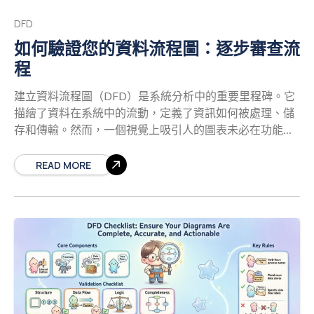
存： 這些代表資料被儲存以供後續使用的場所。它可以是
DFD
實體資料庫、檔案，甚至是手動記錄。資料流入儲存處以
如何驗證您的資料流程圖：逐步審查流
進行儲存，並從儲存處流出以供取用。 資料流： 這些是連
程
接實體、流程與儲存處的路徑。它們標示資料移動的方
向，並以所傳遞的具體資訊標示。 在繪製圖表時，一致性
建立資料流程圖（DFD）是系統分析中的重要里程碑。它
至關重要。相同的資料流名稱應在圖表中完全一致地出
描繪了資料在系統中的流動，定義了資訊如何被處理、儲
現。這能確保利害關係人明確理解每個階段所移動的資訊
存和傳輸。然而，一個視覺上吸引人的圖表未必在功能上
內容。若缺乏此種清晰度，便會產生誤解，進而導致開發
正確。驗證是關鍵階段，您需確認圖表正確反映系統需
錯誤。 商業分析師的工作流程：從需求蒐集到驗證
商
求，且無邏輯錯誤。此過程確保資料流一致、處理流程平
READ MORE
業分析師並非孤立地繪製圖表。此過程包含多個發現與驗
衡，且結構支援預期的商業邏輯。 驗證並非單一動作，而
證階段。工作流程通常遵循結構化方法，以確保準確性與
是一種有紀律的審查。它需要有系統的方法，將每個元素
完整性。 1. 初步需求蒐集與情境化 在繪製線條與方框之
與既定規則逐一核對。透過遵循結構化的審查流程，可消
前，分析師必須先理解範圍。此過程從高階訪談與文件審
除模糊性，確保圖表能作為開發與利害關係人溝通的可靠
閱開始。目標是定義系統邊界：系統內部是什麼，外部又
藍圖。本指南概述了有效驗證您DFD所需的全面步驟，確
是什麼？此步驟通常會產生一個情境圖，也稱為Level 0
保系統設計全程的準確性與一致性。
理解驗證的目的
DFD。它將系統呈現為單一流程，並顯示其與外部實體的
在深入具體步驟之前，理解驗證在系統設計脈絡中的作用
互動。 2. 分解與細節化 當情境確立後，單一流程會被分解
至關重要。驗證問的是：『我們是否正確地建構產品？』
為子流程。這稱為分解。Level 1 DFD會在情境圖的基礎上