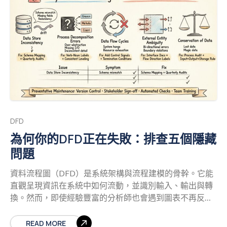
式，資料流的原則始終不變。我們將探討實際應用、整合
策略，以及DFD在一次迭代週期中所帶來的具體價值。
在情境中理解資料流程圖 資料流程圖是一種以圖形方式呈
現資料在資訊系統中流動的工具。與描述控制邏輯和決策
點的流程圖不同，DFD專注於資料本身。它描繪資料從外
部來源出發，經過處理程序，進入資料儲存，最終到達外
部目的地的整個流程。 在敏捷環境中，這些圖表並非靜態
的藍圖，而是隨著產品一同演進的動態實體。DFD的核心
組成部分包括： 外部實體：與軟體互動但位於其邊界之外
的使用者、系統或組織。 處理程序：將輸入資料轉換為輸
DFD
出資料的轉換過程。這些是系統所執行的動作。 資料儲
為何你的DFD正在失敗：排查五個隱藏
存：資訊在未使用時存放的位置，例如資料庫、檔案或佇
問題
列。 資料流：資料在實體、程序與儲存之間移動的路徑。
這些路徑通常標示所傳遞資訊的類型。 當開發人員與產品
資料流程圖（DFD）是系統架構與流程建模的骨幹。它能
經理檢視DFD時，他們看到的是系統的「內容」而非「方
直觀呈現資訊在系統中如何流動，並識別輸入、輸出與轉
式」。這種區分至關重要。它讓團隊能在撰寫任何程式碼
換。然而，即使經驗豐富的分析師也會遇到圖表不再反映
之前，確認所有必要的資料都已納入考量。
敏捷的張
底層流程現實的情況。當DFD失效時，會導致設計與執行
力：文件與速度之間的拉鋸 敏捷團隊中常見的猶豫之一，
之間脫節，進而引發整合錯誤與維護噩夢。
本指南探
READ MORE
是創建圖表所帶來的 perceived 開銷。敏捷宣言強調「可