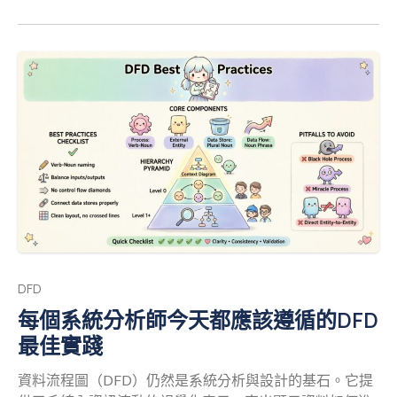
因。
DFD 提供了一種視覺化表示，展示資料如何在系
統中流動，與特定程式語言或資料庫技術無關。在遺留系
統分析中，它能去除實作細節，揭示核心的商業邏輯。本
指南概述了一種結構化且實用的方法，利用 DFD 來理解並
現代化舊有架構，而不依賴炒作或理論上的空談。
理
解資料流程圖 在深入遺留系統分析之前，建立對該工具本
身的共識至關重要。資料流程圖是一種圖形化表示，用以
呈現資料在資訊系統中的流動過程。與專注於控制流程和
決策邏輯的流程圖不同，DFD 關注的是資料的移動。它描
繪了系統的輸入、處理、儲存和輸出。 DFD 的核心元件包
括： 外部實體：系統邊界之外的資料來源或目的地（例
如：使用者、第三方 API、印表機）。
處理程序：將輸
入資料轉換為輸出資料的轉換過程（例如：計算稅額、驗
證使用者）。
資料儲存：資料被儲存以供後續使用的儲
DFD
存庫（例如：客戶資料庫、記錄檔）。
資料流：資料在
每個系統分析師今天都應該遵循的DFD
實體、處理程序與儲存之間的移動。這些通常以標籤的箭
最佳實踐
頭表示。
在分析遺留系統時，目標並非立即創建一個完
美、教科書標準的圖表。目標是建立一張地圖，讓工程團
資料流程圖（DFD）仍然是系統分析與設計的基石。它提
隊能夠應對現有程式碼庫的複雜性。
為何 DFD 在遺留