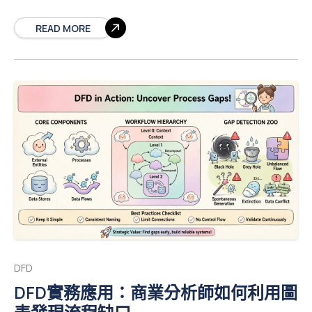
法，是理解複雜工作流程的基礎，而無需陷入技術實作細
節的困擾。 本指南將剖析資料流程圖的結構組成。我們將
READ MORE
檢視構成這些圖表的五個核心元素，探討它們之間的互動
方式，並提供實用範例。完成後，您將了解建立清晰、可
執行系統地圖所需的結構完整性。
什麼是資料流程
圖？ 資料流程圖是一種以圖形方式呈現資料在資訊系統中
流動的工具。與專注於控制邏輯與決策點的流程圖不同，
資料流程圖專注於資料的移動。它抽象了實際的實作細
節，以呈現資訊的邏輯流動。 資料流程圖具有層級結構。
它從高階視圖開始，逐步深入到具體細節。這種分層方式
讓利害關係人能一目了然地理解系統，同時讓開發人員能
清楚看見特定的資料需求。 視覺清晰度： 將複雜的邏輯簡
化為簡單的圖形。 溝通： 搭建技術團隊與業務利害關係人
之間的溝通橋樑。 分析： 協助識別瓶頸、重複或遺漏的資
料路徑。
每個資料流程圖的五個基本組成部分 要構建
一個有效的資料流程圖，必須包含五個特定元素。前四個
DFD
是圖形符號，而第五個則是確保準確性所必需的概念性要
DFD實務應用：商業分析師如何利用圖
求。 1. 處理程序（轉換）
處理程序代表將輸入資料轉
換為輸出資料的功能，是系統的引擎。在資料流程圖中，