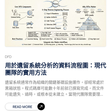
正確。一個有效的 DFD 依賴於四個特定元件。若有任何元
件遺漏或使用錯誤，圖表的完整性將受到影響。 外部實
體： 這些是系統邊界以外的資料來源或目的地。它們代表
使用者、其他系統或與系統互動的硬體裝置。 處理程序：
這些代表對資料所執行的動作或轉換。它們接收輸入資
料，加以修改，並產生輸出資料。 資料儲存： 這些代表資
料靜止存放的位置。包括資料庫、檔案或實體檔案庫。 資
料流： 這些是連接各元件的箭頭，表示資訊移動的方向。
每個元件都必須遵守特定的符號規則。雖然符號風格各有
不同，但其背後邏輯保持一致。請確保您熟悉組織所使用
DFD
的特定標準，無論是 Gane and Sarson 或 Yourdon and
用於遺留系統分析的資料流程圖：現代
DeMarco。 圖表繪製前的準備工作
驗證工作在繪製第
團隊的實用方法
一條箭頭之前就已開始。良好的準備環境可減少圖表繪製
階段的錯誤。請使用以下準備步驟，建立穩固的基礎。 定
遺留系統通常作為組織的關鍵基礎設施運作，卻經常處於
義系統邊界： 明確識別系統內部與外部的內容。這將決定
黑箱狀態。程式碼庫可能數十年前就已撰寫完成，而文件
哪些處理程序被納入，以及哪些實體為外部。 識別利害關
可能遺失、過時，或根本從未建立。當現代團隊需要理
係人：
解、重構或遷移這些系統時，缺乏可見性會帶來重大風
險。這正是資料流程圖（DFD）成為不可或缺工具的原
READ MORE