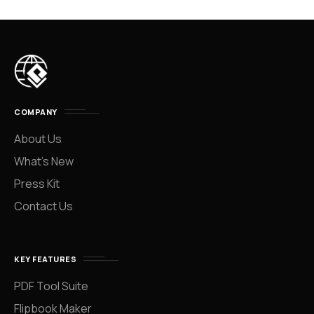
COMPANY
About Us
What’s New
Press Kit
Contact Us
KEY FEATURES
PDF Tool Suite
Flipbook Maker