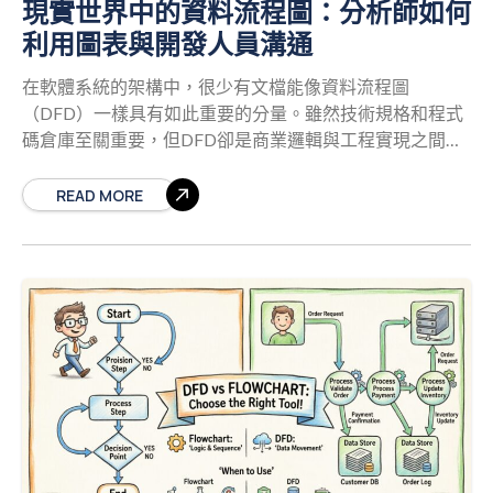
現實世界中的資料流程圖：分析師如何
踐的第一步。 元件 符號形狀 功能 處理程序 圓形或圓角矩
利用圖表與開發人員溝通
形 將輸入資料轉換為輸出資料。 外部實體 矩形 系統外部
資料的來源或目的地。
在軟體系統的架構中，很少有文檔能像資料流程圖
（DFD）一樣具有如此重要的分量。雖然技術規格和程式
碼倉庫至關重要，但DFD卻是商業邏輯與工程實現之間的
通用翻譯器。它彌補了需求結束與執行開始之間的鴻溝。
當分析師繪製一個流程時，他們並非僅僅描繪資料的移
READ MORE
動；而是在定義系統組件之間互動的合約。對開發人員而
言，這張圖表是決定資料庫結構、API端點與處理邏輯的
藍圖。 本指南探討資料流程圖在專業環境中的實際應用。
我們將檢視這些圖表如何作為溝通工具，使用的特定符號
標準以確保清晰度，以及分析師與開發人員之間常見的摩
擦點。透過理解DFD的運作機制，超越理論定義，團隊能
夠減少歧義，並建立符合商業意圖的系統。 理解DFD的核
心組件
在深入探討協作策略之前，建立共通的術語詞
彙至關重要。資料流程圖是資訊系統中資料流動的圖形化
表示。與流程圖不同，流程圖呈現控制流與決策邏輯，而
DFD則專注於資料的轉換與移動。圖表中的每一項元素都