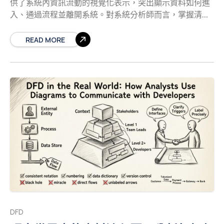
供了系統內資訊流動的視覺化表示，突出顯示資料如何進
環境中至關重要 現代開發實務強調敏捷與速度，但遺留系
入、通過流程並離開系統。對系統分析師而言，掌握清
統往往運作緩慢。為何要花時間為舊程式碼建立圖表？以
晰、準確圖表的製作不僅是一項技術技能，更是一種溝通
下是主要原因： 知識傳遞：原始開發人員可能已離開組
上的必要條件。本指南概述了確保您的DFD能有效達成目
READ MORE
織。DFD 能捕捉僅存在於程式碼邏輯中的組織知識。
的的關鍵最佳實踐。
理解DFD的目的 資料流程圖是一
依賴關係圖譜：遺留系統通常存在隱藏的依賴關係。DFD
種結構化建模技術，用於視覺化展示資料在系統中的流
能幫助可視化資料的來源與去向，避免在重構過程中造成
動。與專注於控制流和決策邏輯的流程圖不同，DFD專注
系統崩潰。
差距分析：將目前的 DFD 與預期的商業需
於資料本身。它回答以下問題：資料來自哪裡？它會發生
求進行比較，可揭示系統已偏離的方向，或關鍵功能的遺
什麼變化？最終會去往何處？ 在建立DFD時，目標是抽象
漏。
溝通：與利益相關者討論視覺化圖表，比解析原始
化複雜性。您是在描繪業務邏輯，而不必陷入程式碼、資
程式碼更容易。這能彌合技術團隊與業務團隊之間的隔
料庫結構或特定硬體等實作細節。這種抽象化使利益相關
閡。
者能夠在無需技術專業知識的情況下理解系統。 為什麼精
確性至關重要 清晰性： 利益相關者需要清楚地看到整體圖
景，而不會感到混淆。 準確性： 資料流中的錯誤會導致系
統設計出現錯誤。 溝通： DFD能夠彌合業務需求與技術規
格之間的差距。 維護： 一份記錄完善的圖表能使未來的變
更更容易追蹤。
核心元件與符號 無論使用哪種特定方
法論（例如Yourdon & DeMarco或Gane & Sarson），所有
DFD
DFD都依賴於一組標準符號。理解這些元件是掌握最佳實