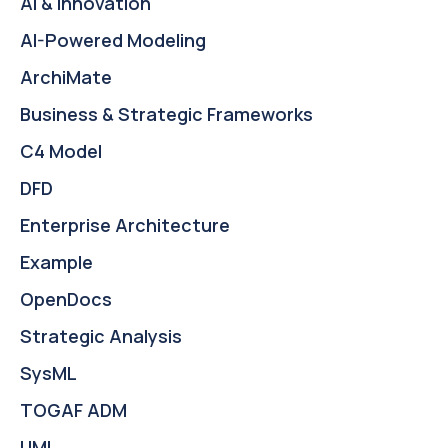
AI & Innovation
個「黑箱」，遮蔽了關鍵邏輯。這導致實作階段產生模糊
AI-Powered Modeling
性，開發人員無法明確知道預期的轉換內容。 識別分解問
題 過度抽象： 流程標籤描述的是目標而非動作（例如「處
ArchiMate
理付款」而非「驗證卡片、扣款帳戶、產生收據」）。 遺
Business & Strategic Frameworks
漏輸入/輸出：
C4 Model
DFD
Enterprise Architecture
Example
OpenDocs
Strategic Analysis
SysML
TOGAF ADM
UML