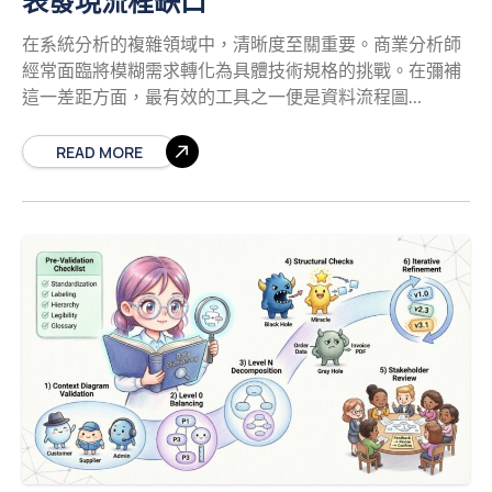
表發現流程缺口
處理程序通常以圓角矩形或圓形表示，視符號風格而定
在系統分析的複雜領域中，清晰度至關重要。商業分析師
（Yourdon/DeMarco 與 Gane/Sarson 之差異）。 關鍵特
經常面臨將模糊需求轉化為具體技術規格的挑戰。在彌補
徵： 轉換： 處理程序必須改變資料的型態或內容。若資料
這一差距方面，最有效的工具之一便是資料流程圖
進入與離開時未改變，則不是處理程序，而是資料流。 編
（DFD）。這種視覺化表示不僅僅是資料的映射，更能揭
號： 處理程序需編號以建立層級結構（例如：1.0、1.1、
示系統內資訊的邏輯流動。透過運用DFD，分析師能夠識
READ MORE
1.2）。 動詞命名： 名稱應以動詞開頭（例如：「計算總
別出不一致之處、遺漏的輸入，以及冗餘的流程，這些問
額」，而非「總額計算」）。 範例：
題若未被察覺，可能直到系統實作後才會暴露。本指南探
討DFD在發現流程缺口與確保穩健系統設計方面的實際應
用。 理解資料流程圖的核心組成元件
要有效運用此工
具，必須理解其基本構成單元。DFD是一種結構化圖表，
用以說明資料如何在系統中流動。它並非流程圖，因為不
顯示決策點或控制邏輯，而是專注於資料的轉換與儲存。
以下元素構成了每張圖表的基礎： 外部實體： 這些是系統
邊界以外的資料來源或目的地。它們代表使用者、其他系
統或組織，這些實體與系統互動，但並非系統內部邏輯的
一部分。 流程： 這些是將輸入資料轉換為輸出資料的動作
或轉換。流程會接收資訊，加以改變，並傳送至其他地
方。每個流程都必須至少有一個輸入與一個輸出。 資料儲