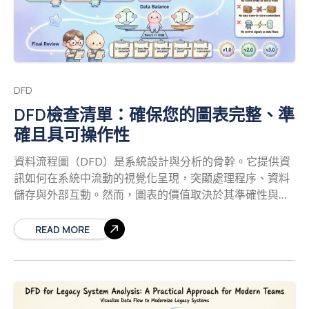
而驗證則問：『我們是否在建構正確的產品？』在DFD的
進一步擴展，顯示主要的內部流程。每一層級，例如Level
脈絡中，驗證彌補了抽象需求與具體系統行為之間的差
2，則進一步深入特定操作。這種層級化方法能有效管理
距。 經過驗證的DFD可確保： 準確性： 圖表反映實際的
複雜度。 3. 與利害關
資料需求與商業規則。 完整性： 流程、儲存區或外部實體
之間不會遺失資料。 一致性： 抽象層級一致，且資料定義
在層級結構中保持一致。 可行性： 所提出的流程在邏輯上
DFD
是可能的，且不違反物理限制。 跳過此階段通常會導致開
DFD檢查清單：確保您的圖表完整、準
發階段產生高昂的返工成本。例如資料流遺漏或未定義的
確且具可操作性
資料儲存區等問題，一旦程式碼開始撰寫，修復成本將極
高。嚴謹的審查流程可及早降低這些風險。
驗證前清
資料流程圖（DFD）是系統設計與分析的骨幹。它提供資
單 在開始正式審查前，請確保圖表已準備妥當以接受檢
訊如何在系統中流動的視覺化呈現，突顯處理程序、資料
視。雜亂或組織不良的圖表會使驗證變得困難。請使用以
儲存與外部互動。然而，圖表的價值取決於其準確性與清
下清單來準備您的工作： 標準化： 確保所有符號遵循相同
晰度。若缺乏嚴謹的驗證，DFD 可能導致期望不符、開發
的規範（例如 Gane & Sarson 或 Yourdon & Coad）。同一
錯誤與安全漏洞。 本指南提供一份全面的檢查清單，用以
READ MORE
張圖表中不得混合使用不同風格。 標籤： 確認每條箭頭皆
驗證您的資料流程圖。我們將檢視圖表的每一個面向，從
有描述性標籤，指出所移動的資料。每個流程應使用動詞-
結構完整性到邏輯一致性，確保您的文件不僅是圖畫，更
名詞命名。 層級結構：
是一項具功能性的工程與溝通工具。
理解核心元件
在應用檢查清單之前，必須確認基本元件均已存在且定義