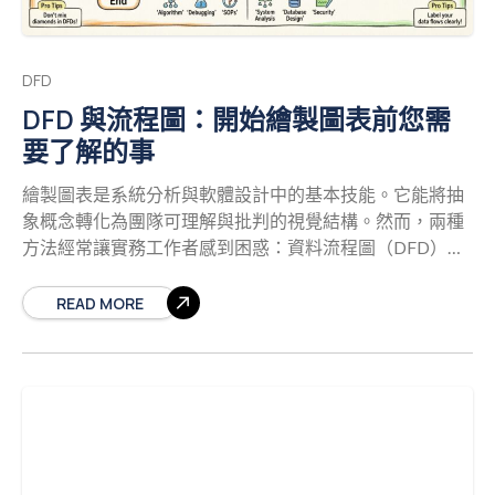
具有特定的語義意義。 外部實體（方塊或矩形）： 表示系
統邊界之外的資料來源或目的地。這些可能是使用者、其
他系統或硬體裝置。它們啟動流程或接收結果。 流程（圓
DFD
角矩形或圓形）： 表示資料的轉換。這就是「工作」發生
DFD 與流程圖：開始繪製圖表前您需
的地方。流程接收輸入資料，加以修改，並產生輸出資
要了解的事
料。在程式碼的脈絡中，這對應到函數、方法或微服務。
資料儲存（開放矩形或平行線）： 表示資料被儲存以供後
繪製圖表是系統分析與軟體設計中的基本技能。它能將抽
續使用的儲存庫。這包括資料庫、檔案系統，甚至暫時的
象概念轉化為團隊可理解與批判的視覺結構。然而，兩種
快取。它是一種被動儲存，而非主動轉換。 資料流（箭
方法經常讓實務工作者感到困惑：資料流程圖（DFD）與
頭）： 表示資料在實體、流程與儲存之間的移動。箭頭的
流程圖。雖然兩者都用來表示流程，但它們的用途不同，
方向表示資料流動的方向。每個箭頭都必須標示出所傳輸
使用的符號也不同，且關注系統行為的不同面向。選擇錯
READ MORE
的具體資料。 當這些元素結合起來時，便形成系統資訊架
誤的工具可能導致溝通誤解、邏輯缺陷或開發週期效率低
構的地圖。這張地圖的準確性取決於標籤的精確度以及連
下。本指南提供兩種方法的清晰且權威的解析。 理解這些
接的邏輯一致性。 抽象層級：從上下文到詳細設計
有
圖表之間的細微差異，對參與需求收集、系統架構或流程
效的DFD很少一次就完成。它們透過抽象層級的演進而形
改善的任何人來說都至關重要。本文探討技術規格、實際
成，使利害關係人能以不同細緻程度理解系統。這種層級
應用與關鍵差異，以確保模型的準確性。 理解流程圖
結構在開發人員交接時管理複雜性至關重要。 1. 上下文圖
流程圖是演算法、工作流程或程序的圖形化表示。它標示
（第0層） 這是最高層級的視圖。它將系統呈現為單一流
出達成特定結果所採取的步驟順序。流程圖的主要重點在
程，並顯示其與外部實體的互動。它明確定義了系統邊