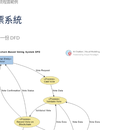
料流程圖範例
票系統
份 DFD