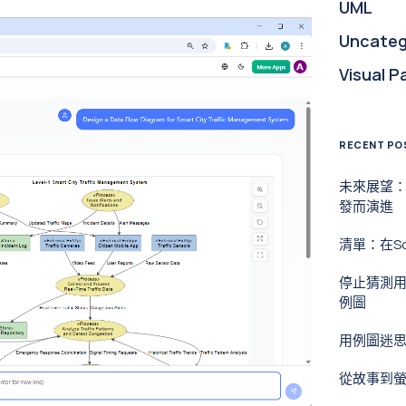
UML
Uncateg
Visual P
RECENT PO
未來展望
發而演進
清單：在S
停止猜測
例圖
用例圖迷
從故事到