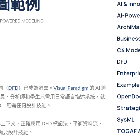
圖範例
AI & Inn
AI-Powe
-POWERED MODELING
ArchiMa
Busines
C4 Mode
DFD
Enterpri
Example
圖（
DFD
）已成為過去。
Visual Paradigm
的 AI 聊
OpenDo
員、分析師和學生只需用日常語言描述系統，就
D，無需任何設計技能。
Strategi
SysML
上下文，正確應用 DFD 標記法，平衡資料流，
TOGAF 
需要設計技能。