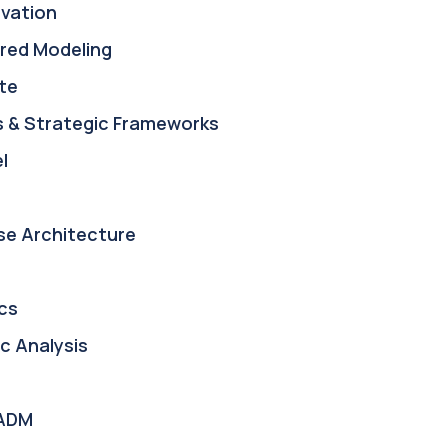
ovation
red Modeling
te
s & Strategic Frameworks
l
se Architecture
cs
c Analysis
ADM