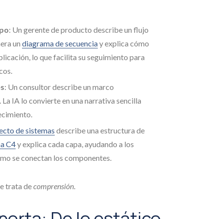
ipo
: Un gerente de producto describe un flujo
nera un
diagrama de secuencia
y explica cómo
plicación, lo que facilita su seguimiento para
cos.
es
: Un consultor describe un marco
a IA lo convierte en una narrativa sencilla
ecimiento.
ecto de sistemas
describe una estructura de
a C4
y explica cada capa, ayudando a los
ómo se conectan los componentes.
e trata de
comprensión
.
porta: De lo estático