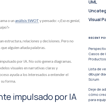
UML
Uncateg
Visual P
rama o un
análisis SWOT
y pensado:
«¡Eso es genial,
quipo?»
RECENT PO
 estructura, relaciones y decisiones. Pero no
 que alguien añada palabras.
Perspecti
Casos de U
Productos 
 impulsado por IA. No solo genera diagramas.
delos visuales en narrativas claras y
Lista de v
dibujar di
ceso ayuda a los interesados a entender el
Scrum
 su forma.
Deje de ad
te impulsado por IA
cómo crea
para equip