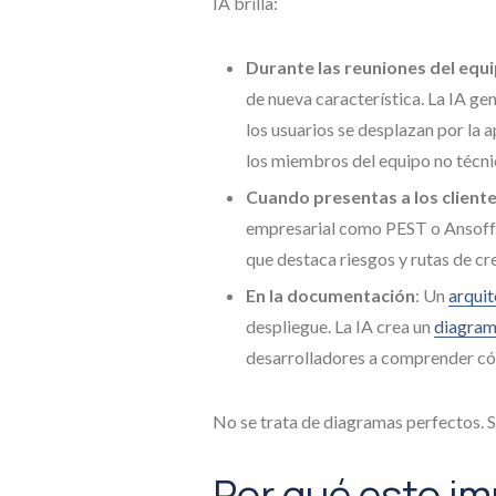
IA brilla:
Durante las reuniones del equ
de nueva característica. La IA ge
los usuarios se desplazan por la a
los miembros del equipo no técni
Cuando presentas a los client
empresarial como PEST o Ansoff. L
que destaca riesgos y rutas de cr
En la documentación
: Un
arquit
despliegue. La IA crea un
diagram
desarrolladores a comprender c
No se trata de diagramas perfectos. S
Por qué esto im