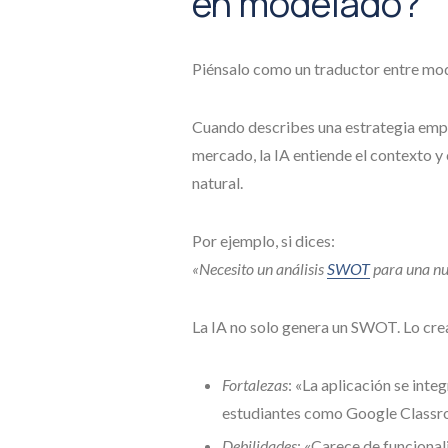
en modelado?
Piénsalo como un traductor entre mode
Cuando describes una estrategia empre
mercado, la IA entiende el contexto y 
natural.
Por ejemplo, si dices:
«Necesito un análisis
SWOT
para una nue
La IA no solo genera un SWOT. Lo crea
Fortalezas
: «La aplicación se int
estudiantes como Google Classro
Debilidades
: «Carece de funcional