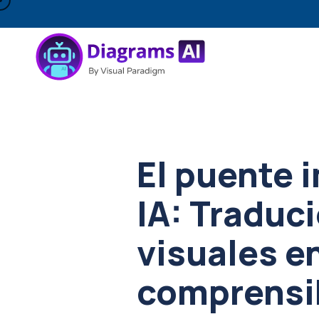
El puente 
IA: Traduc
visuales e
comprensi