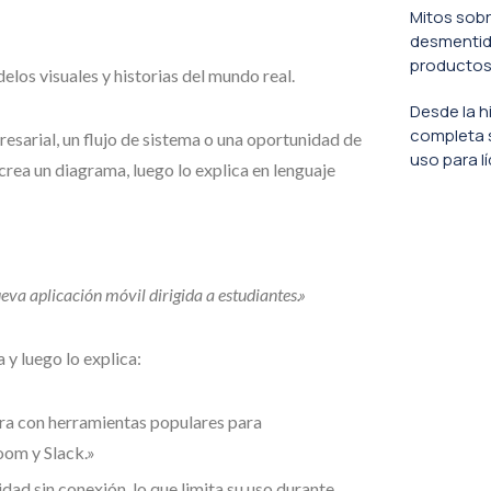
Mitos sobr
desmentido
productos
los visuales y historias del mundo real.
Desde la h
completa 
sarial, un flujo de sistema o una oportunidad de
uso para l
crea un diagrama, luego lo explica en lenguaje
va aplicación móvil dirigida a estudiantes.»
 y luego lo explica:
egra con herramientas populares para
om y Slack.»
idad sin conexión, lo que limita su uso durante