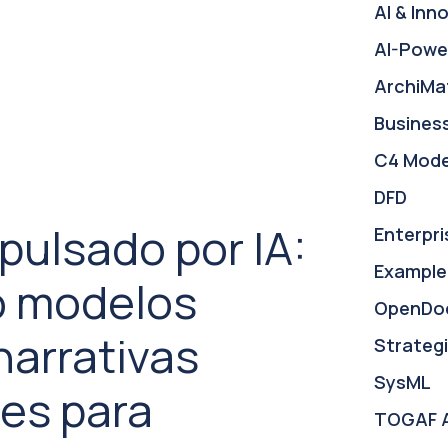
AI & Inn
AI-Powe
ArchiMa
Busines
C4 Mode
DFD
pulsado por IA:
Enterpri
Example
o modelos
OpenDo
narrativas
Strategi
SysML
es para
TOGAF 