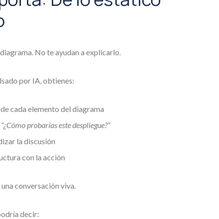
o
diagrama. No te ayudan a explicarlo.
sado por IA, obtienes:
l de cada elemento del diagrama
o
“¿Cómo probarías este despliegue?”
izar la discusión
uctura con la acción
 una conversación viva.
odría decir: