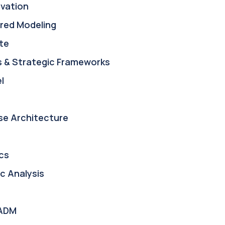
ovation
red Modeling
te
s & Strategic Frameworks
l
se Architecture
cs
c Analysis
ADM