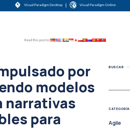
|
Visual Paradigm Desktop
Visual Paradigm Online
Read this post in:
impulsado por
BUSCAR
iendo modelos
n narrativas
CATEGORÍA
bles para
Agile