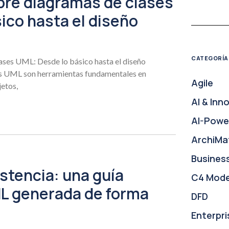
bre diagramas de clases
ico hasta el diseño
CATEGORÍA
ases UML: Desde lo básico hasta el diseño
es UML son herramientas fundamentales en
Agile
jetos,
AI & Inn
AI-Powe
ArchiMa
Busines
istencia: una guía
C4 Mode
L generada de forma
DFD
Enterpri