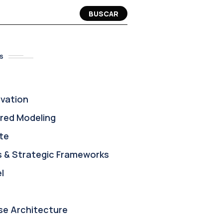
BUSCAR
S
ovation
red Modeling
te
s & Strategic Frameworks
l
se Architecture