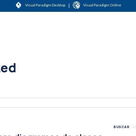
|
Visual Paradigm Desktop
Visual Paradigm Online
zed
BUSCAR