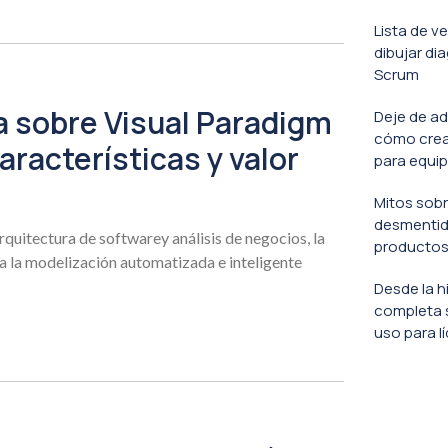
Lista de v
dibujar di
Scrum
a sobre Visual Paradigm
Deje de ad
cómo crea
características y valor
para equip
Mitos sobr
desmentido
rquitectura de softwarey análisis de negocios, la
productos
a la modelización automatizada e inteligente
Desde la h
completa 
uso para l