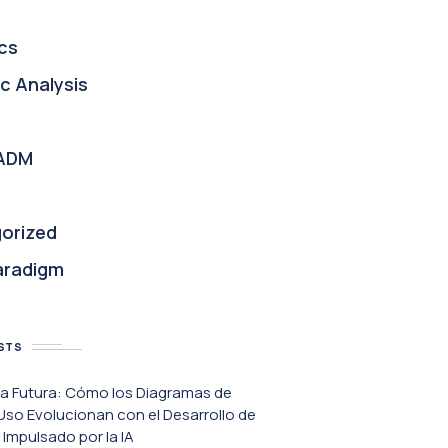
cs
c Analysis
ADM
orized
aradigm
STS
va Futura: Cómo los Diagramas de
so Evolucionan con el Desarrollo de
Impulsado por la IA