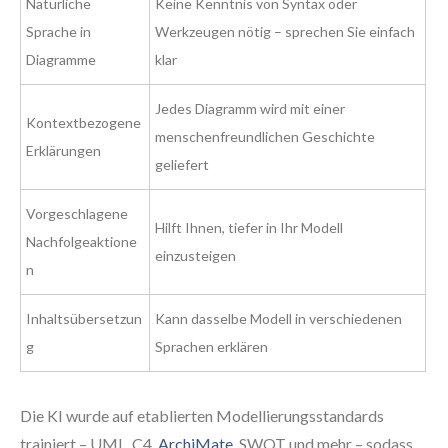
Natürliche
Keine Kenntnis von Syntax oder
Sprache in
Werkzeugen nötig – sprechen Sie einfach
Diagramme
klar
Jedes Diagramm wird mit einer
Kontextbezogene
menschenfreundlichen Geschichte
Erklärungen
geliefert
Vorgeschlagene
Hilft Ihnen, tiefer in Ihr Modell
Nachfolgeaktione
einzusteigen
n
Inhaltsübersetzun
Kann dasselbe Modell in verschiedenen
g
Sprachen erklären
Die KI wurde auf etablierten Modellierungsstandards
trainiert – UML, C4,
ArchiMate
, SWOT und mehr – sodass