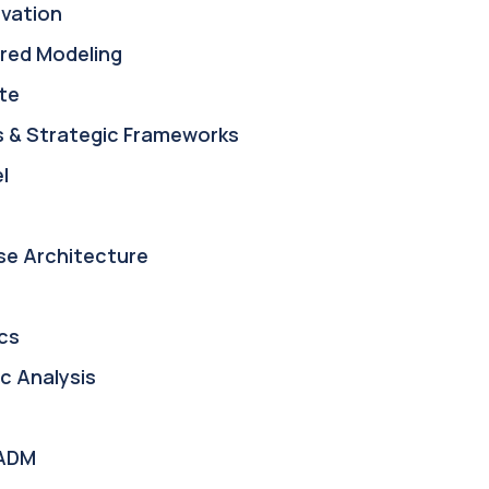
ovation
red Modeling
te
s & Strategic Frameworks
l
se Architecture
cs
c Analysis
ADM