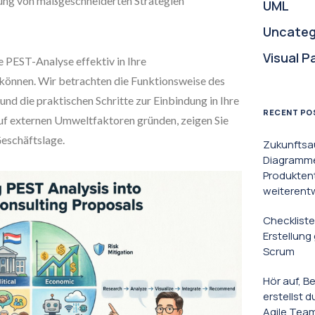
tung von maßgeschneiderten Strategien
UML
Uncateg
Visual P
e PEST-Analyse effektiv in Ihre
önnen. Wir betrachten die Funktionsweise des
nd die praktischen Schritte zur Einbindung in Ihre
RECENT PO
uf externen Umweltfaktoren gründen, zeigen Sie
Geschäftslage.
Zukunftsa
Diagramme 
Produkten
weiterent
Checkliste
Erstellun
Scrum
Hör auf, B
erstellst 
Agile Tea