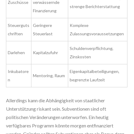
Zuschüsse
verwässernde
strenge Berichterstattung
Finanzierung
Steuerguts
Geringere
Komplexe
chriften
Steuerlast
Zulassungsvoraussetzungen
Schuldenverpflichtung,
Darlehen
Kapitalzufuhr
Zinskosten
Inkubatore
Eigenkapitalbeteiligungen,
Mentoring, Raum
n
begrenzte Laufzeit
Allerdings kann die Abhängigkeit von staatlicher
Unterstützung riskant sein. Subventionen sind oft
politischen Veränderungen unterworfen. Ein heutig
verfügbares Programm könnte morgen entfinanziert
werden. Gründer sollten Subventionen eher als Bonus denn