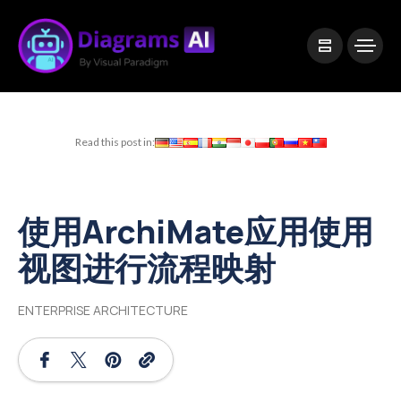
|
Visual Paradigm Desktop
Visual Paradigm Online
Read this post in:
使用ArchiMate应用使用
视图进行流程映射
ENTERPRISE ARCHITECTURE