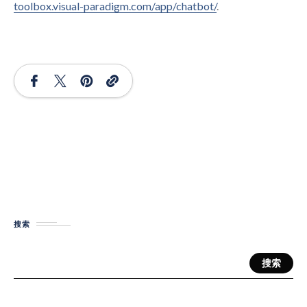
toolbox.visual-paradigm.com/app/chatbot/
.
搜索
搜索