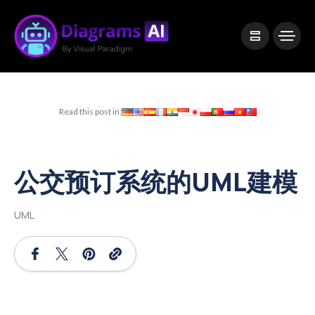
|
Visual Paradigm Desktop
Visual Paradigm Online
Read this post in:
公交预订系统的UML建模
UML