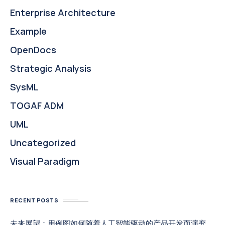
Enterprise Architecture
Example
OpenDocs
Strategic Analysis
SysML
TOGAF ADM
UML
Uncategorized
Visual Paradigm
RECENT POSTS
未来展望：用例图如何随着人工智能驱动的产品开发而演变