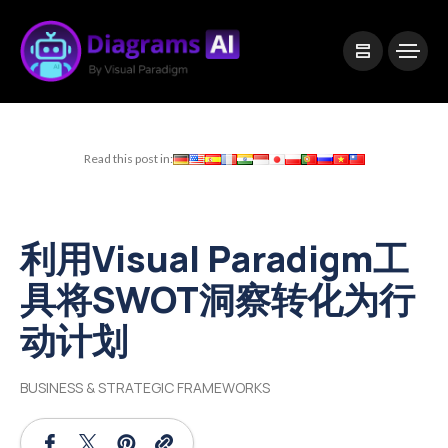
|
Visual Paradigm Desktop
Visual Paradigm Online
Read this post in:
利用Visual Paradigm工
具将SWOT洞察转化为行
动计划
BUSINESS & STRATEGIC FRAMEWORKS