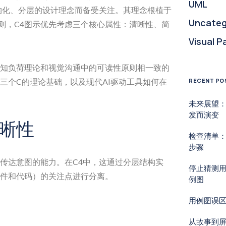
UML
构化、分层的设计理念而备受关注。其理念根植于
Uncateg
原则，C4图示优先考虑三个核心属性：清晰性、简
Visual P
知负荷理论和视觉沟通中的可读性原则相一致的
三个C的理论基础，以及现代AI驱动工具如何在
RECENT PO
未来展望
发而演变
晰性
检查清单：
步骤
传达意图的能力。在C4中，这通过分层结构实
停止猜测
件和代码）的关注点进行分离。
例图
用例图误
从故事到