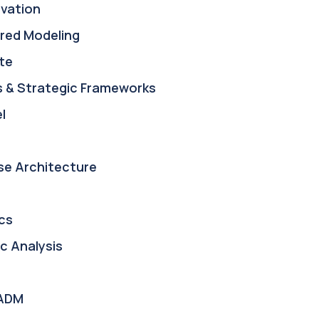
ovation
red Modeling
te
s & Strategic Frameworks
l
se Architecture
cs
c Analysis
ADM