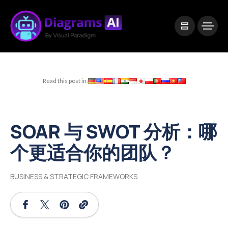
|
Visual Paradigm Desktop
Visual Paradigm Online
Read this post in:
SOAR 与 SWOT 分析：哪
个更适合你的团队？
BUSINESS & STRATEGIC FRAMEWORKS