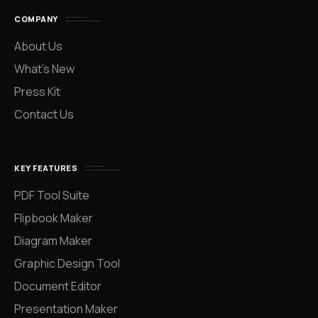
COMPANY
About Us
What’s New
Press Kit
Contact Us
KEY FEATURES
PDF Tool Suite
Flipbook Maker
Diagram Maker
Graphic Design Tool
Document Editor
Presentation Maker