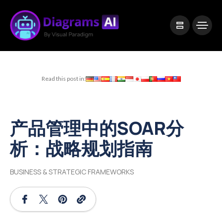
|
Visual Paradigm Desktop
Visual Paradigm Online
Read this post in:
产品管理中的SOAR分
析：战略规划指南
BUSINESS & STRATEGIC FRAMEWORKS