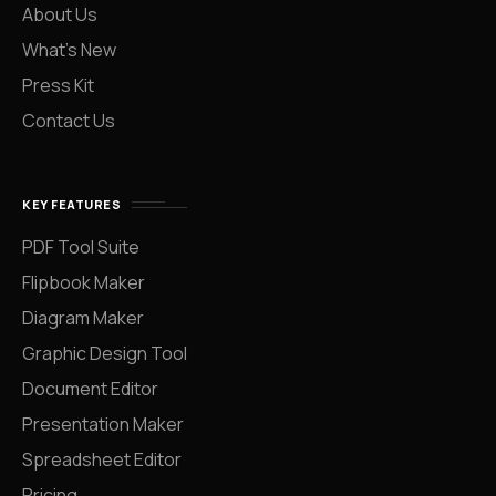
About Us
What’s New
Press Kit
Contact Us
KEY FEATURES
PDF Tool Suite
Flipbook Maker
Diagram Maker
Graphic Design Tool
Document Editor
Presentation Maker
Spreadsheet Editor
Pricing