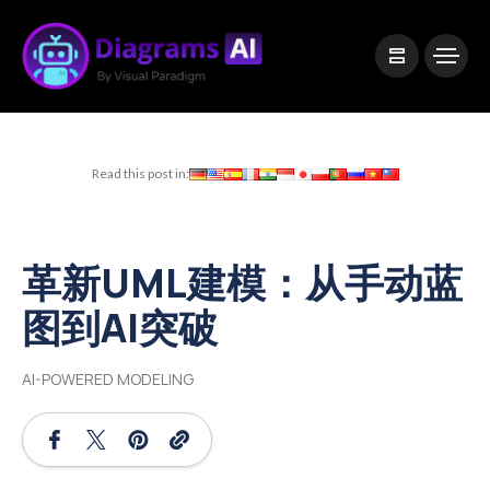
|
Visual Paradigm Desktop
Visual Paradigm Online
Read this post in:
革新UML建模：从手动蓝
图到AI突破
AI-POWERED MODELING