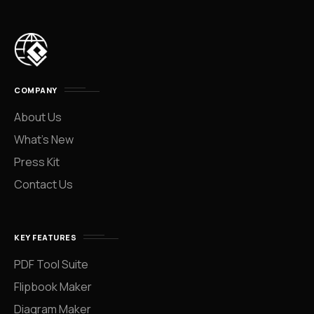
COMPANY
About Us
What’s New
Press Kit
Contact Us
KEY FEATURES
PDF Tool Suite
Flipbook Maker
Diagram Maker