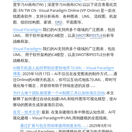
度学习AI画布(TW) | 深度学习AI画布(CN) 以以下语言查看此页
面: EN TW CN · Visual Paradigm Online (VP Online) 是一款在
线图表软件，支持分析画布、各种图表、UML、流程图、机架
图、组织结构图、家谱、
ERD
、平面图等。
Visual Paradigm
: 我们的AI支持跨多个领域的广泛图表，包括
UML、用于软件架构的C4模型，以及
SWOT
和
PESTLE
分析等
战略框架。
Visual Paradigm
: 我们的AI支持跨多个领域的广泛图表，包括
UML、用于软件架构的C4模型，以及SWOT和PESTLE分析等
战略框架。
AI聊天机器人如何帮助你更快地学习UML – Visual Paradigm
博客
: 2025年10月17日 – AI不仅仅在改变图表的制作方式……通
过Online的AI聊天机器人，你可以互动式地练习UML，即时可
视化每个概念，并获得有助于持续改进的反馈……
为什么每个团队都需要一个AI制图工具以加快项目启动
: 本文
解释了如何通过自动化创建UML和组件图等可视化模型，使AI
驱动的图表生成加速项目启动。
首页 – 技术文章
: 最新. 在复杂建模任务中降低认知负荷。AI可
视化建模 – Visual Paradigm中UML用例建模的全面指南。
通过扩展与包含用例掌握用例复杂性……
: 2025年9月10
日 · Visual Paradigm：您的建模伙伴 扩展与包含用例分