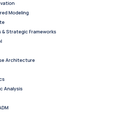
ovation
red Modeling
te
s & Strategic Frameworks
l
se Architecture
cs
c Analysis
ADM