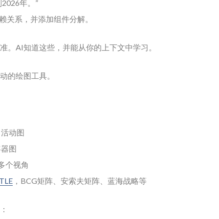
026年。”
赖关系，并添加组件分解。
准。AI知道这些，并能从你的上下文中学习。
驱动的绘图工具。
、活动图
容器图
0多个视角
TLE
，BCG矩阵、安索夫矩阵、蓝海战略等
：