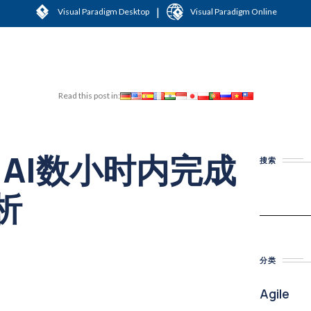
|
Visual Paradigm Desktop
Visual Paradigm Online
Read this post in:
：AI数小时内完成
搜索
析
分类
Agile