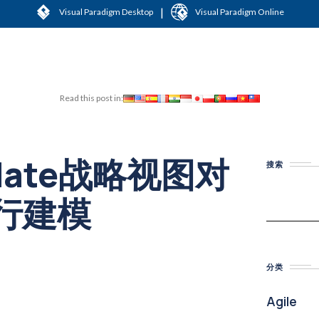
|
Visual Paradigm Desktop
Visual Paradigm Online
Read this post in:
Mate战略视图对
搜索
行建模
分类
Agile