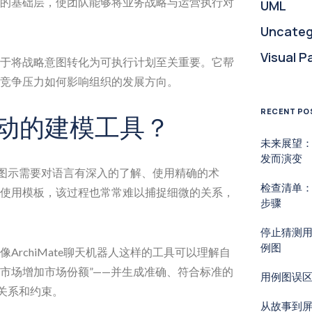
的基础层，使团队能够将业务战略与运营执行对
UML
Uncateg
Visual P
于将战略意图转化为可执行计划至关重要。它帮
竞争压力如何影响组织的发展方向。
RECENT PO
驱动的建模工具？
未来展望
发而演变
略视图图示需要对语言有深入的了解、使用精确的术
检查清单：
使用模板，该过程也常常难以捕捉细微的关系，
步骤
停止猜测
例图
ArchiMate聊天机器人这样的工具可以理解自
兴市场增加市场份额”——并生成准确、符合标准的
用例图误
、关系和约束。
从故事到