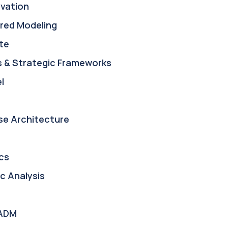
ovation
red Modeling
te
s & Strategic Frameworks
l
se Architecture
cs
c Analysis
ADM