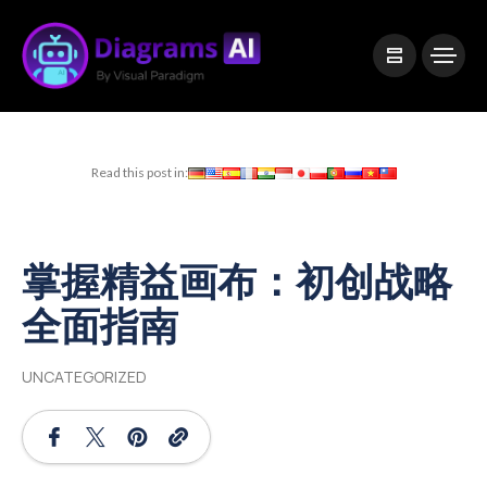
|
Visual Paradigm Desktop
Visual Paradigm Online
Read this post in:
掌握精益画布：初创战略
全面指南
UNCATEGORIZED