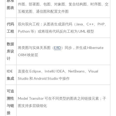
标准
件图、部署图、包图、对象图、复合结构图、时序图、交
图表
互概览图、通信图和配置文件图
代码
双向双向工程：从图表生成源代码（Java、C++、PHP、
工程
Python 等）或将现有代码反向工程为 UML 模型
数据
将类图与实体关系图（
ERD
）同步，并生成 Hibernate
库设
ORM 映射层
计
IDE
直接在 Eclipse、IntelliJ IDEA、NetBeans、Visual
集成
Studio 和 Android Studio 中操作
可追
溯性
Model Transitor 可在不同类型的图表之间链接元素；子
与链
图支持多层级细化
接