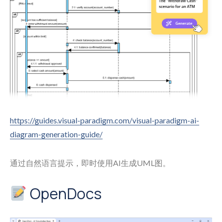
https://guides.visual-paradigm.com/visual-paradigm-ai-
diagram-generation-guide/
通过自然语言提示，即时使用AI生成UML图。
OpenDocs