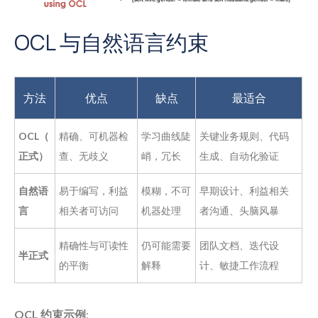
OCL 与自然语言约束
方法
优点
缺点
最适合
OCL（
精确、可机器检
学习曲线陡
关键业务规则、代码
正式）
查、无歧义
峭，冗长
生成、自动化验证
自然语
易于编写，利益
模糊，不可
早期设计、利益相关
言
相关者可访问
机器处理
者沟通、头脑风暴
精确性与可读性
仍可能需要
团队文档、迭代设
半正式
的平衡
解释
计、敏捷工作流程
OCL 约束示例
: