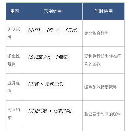
用例
示例约束
何时使用
关联属
,
,
{有序}
{唯一}
{只读}
定义集合行为
性
多重性
强制执行超出标准符
{必须至少有一个经理}
规则
号的基数
业务规
{工资 > 最低工资}
编码领域特定策略
则
时间约
{开始日期 < 结束日期}
验证基于时间的逻辑
束