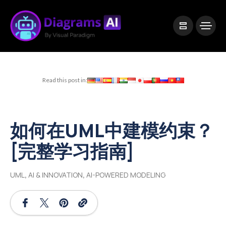
|
Visual Paradigm Desktop
Visual Paradigm Online
Read this post in:
如何在UML中建模约束？
[完整学习指南]
UML
,
AI & INNOVATION
,
AI-POWERED MODELING