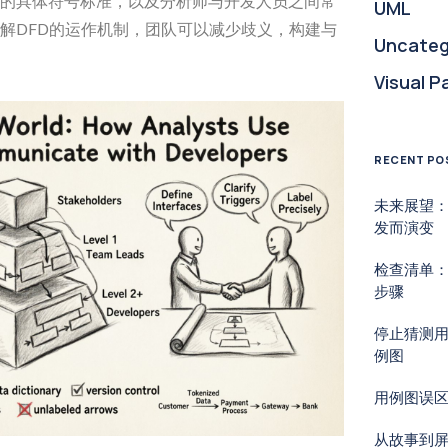
的具体符号标准，以及分析师与开发人员之间常
UML
解DFD的运作机制，团队可以减少歧义，构建与
Uncateg
Visual P
RECENT PO
未来展望
发而演变
检查清单：
步骤
停止猜测
例图
用例图误
从故事到