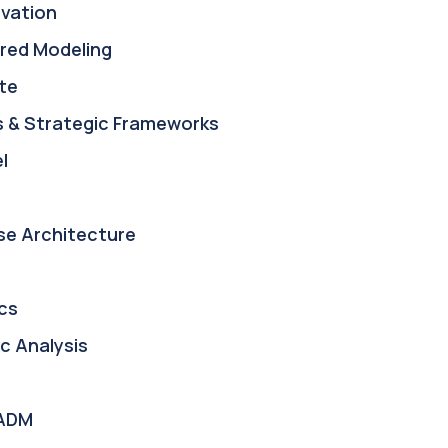
ovation
red Modeling
te
s & Strategic Frameworks
l
se Architecture
cs
c Analysis
ADM