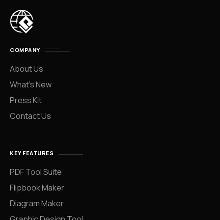
COMPANY
About Us
What’s New
Press Kit
Contact Us
KEY FEATURES
PDF Tool Suite
Flipbook Maker
Diagram Maker
Graphic Design Tool