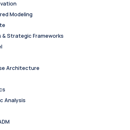
ovation
red Modeling
te
s & Strategic Frameworks
l
se Architecture
cs
c Analysis
ADM