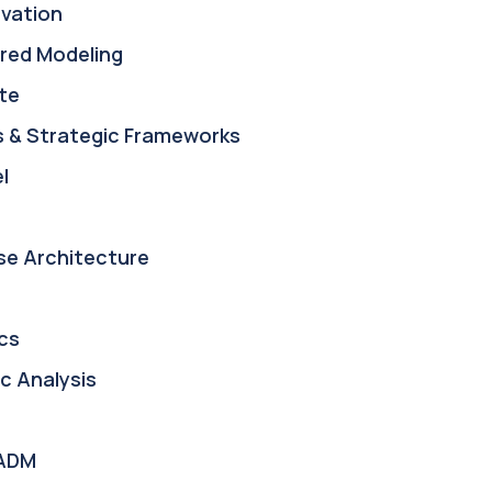
ovation
red Modeling
te
s & Strategic Frameworks
l
se Architecture
cs
c Analysis
ADM