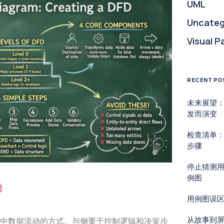
UML
Uncateg
Visual P
RECENT PO
未来展望
发而演变
检查清单：
步骤
停止猜测
例图
用例图误
从故事到
中数据流动的方式。与侧重于控制逻辑和决策步