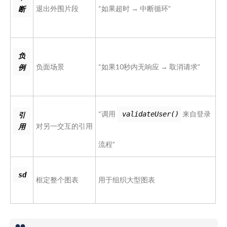
退出外围片段
“如果超时 → 中断循环”
断
负
负面场景
“如果10秒内无响应 → 取消请求”
例
“调用
来自登录
validateUser()
引
对另一交互的引用
用
流程”
sd
框定整个图表
用于组织大型图表