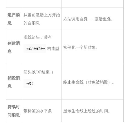
递归消
从当前激活上方开始
方法调用自身——激活重叠。
息
的自消息
虚线箭头，带有
创建消
实例化一个新对象。
构造型
«create»
息
箭头以“X”结束（
销毁消
终止生命线（对象被销毁）。
)
→X
息
持续时
带标签的水平条
显示生命线上经过的时间。
间消息