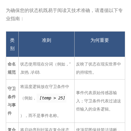
为确保您的状态机既易于阅读又技术准确，请遵循以下专
业指南：
类
准则
为何重要
别
命名
状态使用现在分词（例如，”
反映了状态在现实世界中
规范
加热
,
冷却
).
的持续性。
将温度逻辑放在守卫条件中
守卫
事件代表原始传感器输
条件
（例如，
[temp > 25]
入；守卫条件代表过滤这
与事
些输入的业务逻辑。
件
），而不是事件名称。
复合
将启动序列封装在复合状态
使顶层图保持简洁清晰，