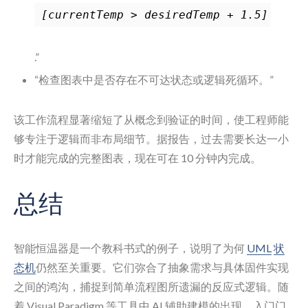
[currentTemp > desiredTemp + 1.5]
.”
“检查图表中是否存在不可达状态或逻辑死循环。”
该工作流程显著缩短了从概念到验证的时间，使工程师能
够专注于逻辑而非布局细节。据报告，过去需要长达一小
时才能完成的完整图表，现在可在 10 分钟内完成。
总结
智能恒温器是一个教科书式的例子，说明了为何
UML
状
态机
仍然至关重要。它们弥合了抽象需求与具体固件实现
之间的鸿沟，捕捉到简单流程图所遗漏的反应式逻辑。随
着 Visual Paradigm 等工具中 AI 辅助建模的出现，入门门