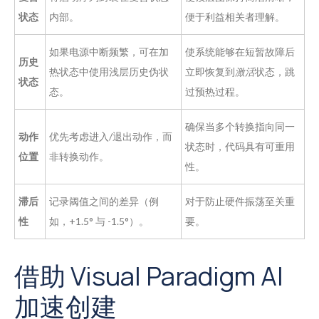
状态
内部。
便于利益相关者理解。
如果电源中断频繁，可在加
使系统能够在短暂故障后
历史
热状态中使用浅层历史伪状
立即恢复到
激活
状态，跳
状态
态。
过预热过程。
确保当多个转换指向同一
动作
优先考虑进入/退出动作，而
状态时，代码具有可重用
位置
非转换动作。
性。
滞后
记录阈值之间的差异（例
对于防止硬件振荡至关重
性
如，+1.5° 与 -1.5°）。
要。
借助 Visual Paradigm AI
加速创建