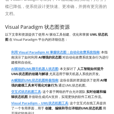
槛已降低，使系统设计更快速、更准确，并拥有更完善的
文档。
Visual Paradigm 状态图资源
以下文章和资源提供了使用 AI 驱动工具创建、优化和掌握
UML 状态机
图
在 Visual Paradigm 平台内的详细信息：
利用 Visual Paradigm AI 掌握状态图：自动化收费系统指南
: 本指
南演示了如何利用
AI增强的状态图
对自动化收费系统复杂行为进行
建模和自动化。
AI驱动的UML聊天机器人状态图
: 本文探讨了
人工智能如何提升
UML状态图的创建与解读
尤其适用于聊天机器人系统的开发。
AI赋能的UML状态机图终极指南
: 这份全面的资源提供了使用
AI增
强的建模工具来可视化对象行为
通过UML状态机图。
交互式状态机图工具
: 这个基于网络的平台允许团队
实时创建和编
辑状态机图
并借助生成式AI支持，实现更快的软件工程工作流。
Visual Paradigm – UML状态机图工具
: 这个交互式在线工具提供
了一个专用界面，用于
创建、编辑和导出详细的UML状态机图
用
于现代软件设计。