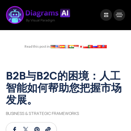
|
Visual Paradigm Desktop
Visual Paradigm Online
Read this post in:
B2B与B2C的困境：人工
智能如何帮助您把握市场
发展。
BUSINESS & STRATEGIC FRAMEWORKS