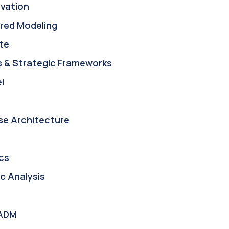
ovation
red Modeling
te
s & Strategic Frameworks
l
se Architecture
cs
c Analysis
ADM