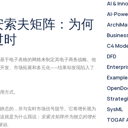
AI & Inn
AI-Powe
安索夫矩阵：为何
ArchiMa
过时
Busines
C4 Mode
DFD
基于电子表格的网格来制定其电子商务战略。他
Enterpri
品开发、市场拓展和多元化——结果却发现陷入了
Example
OpenDo
用方式。
Strategi
静态的，并与实时市场信号脱节。它将增长视为
SysML
这就是为什么我说：
安索夫矩阵作为独立的增长
TOGAF 
驱动。