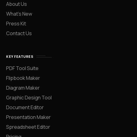
About Us
What’s New
Press Kit
Contact Us
KEY FEATURES
PDF Tool Suite
Flipbook Maker
Diagram Maker
Graphic Design Tool
Document Editor
Presentation Maker
Spreadsheet Editor
Pricing