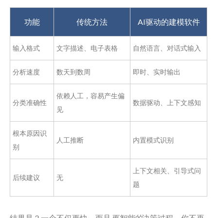
功能
传统方法
AI驱动的建模软件
输入格式
文字描述、电子表格
自然语言、对话式输入
分析速度
数天到数周
即时、实时输出
依赖人工，容易产生偏
分类准确性
数据驱动、上下文感知
见
根本原因识
人工推断
内置模式识别
别
上下文相关、引导式问
后续建议
无
题
结果是？一个不仅更快，而且
更智能的
决策过程。你不再