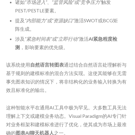
诸如
“市场进入”、“监管风险”或“竞争压力”
触发
PEST/PESTLE要素。
提及
“内部能力”或“资源缺口”
激活SWOT或BCG矩
阵生成。
涉及
“紧急时间表”或“立即行动”
激活
AI紧急程度检
测
，影响要素的优先级。
该系统使用
自然语言转图表
通过结合自然语言处理解析与
基于规则的建模标准的混合方法实现。这使其能够在无需
事先图表知识的情况下，将非结构化的业务输入转换为有
效且标准化的输出。
这种智能水平在通用AI工具中极为罕见。大多数工具无法
理解上下文或建模业务动态。Visual Paradigm的AI专门针
对业务框架和建模标准进行了优化，使其成为市场上最准
确的
图表AI聊天机器人
之一。