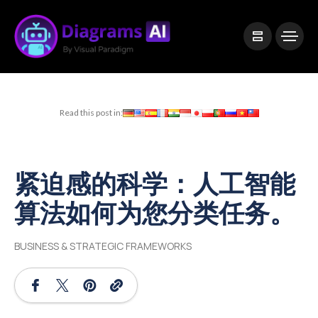
|
Visual Paradigm Desktop
Visual Paradigm Online
Read this post in:
紧迫感的科学：人工智能
算法如何为您分类任务。
BUSINESS & STRATEGIC FRAMEWORKS