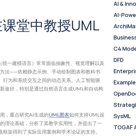
AI & Inn
AI-Powe
在课堂中教授UML
ArchiMa
Busines
C4 Mode
DFD
（统一建模语言）常常面临抽象性、视觉理解以及
Enterpri
方法——依赖静态示例、手动绘制图表和教科书
、行为和系统交互之间的动态关系。人工智能驱
Example
新途径，特别是通过自然语言生成UML和自动构
OpenDo
Strategi
用，重点研究AI生成的
UML图表
如何支持UML设
SysML
的理论基础，分析了其教学实用性，并提出了一
TOGAF 
—该框架得到了实际应用案例和学术论证的支持。