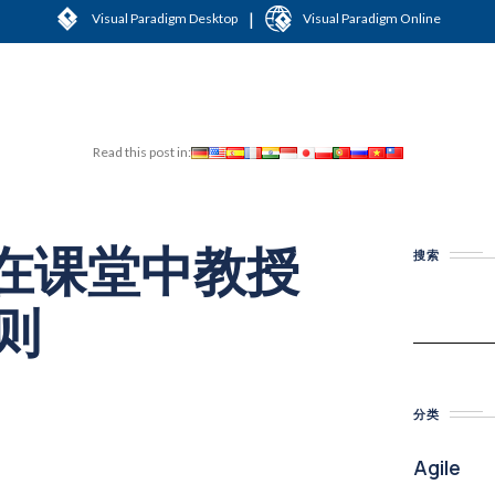
|
Visual Paradigm Desktop
Visual Paradigm Online
Read this post in:
表在课堂中教授
搜索
则
分类
Agile