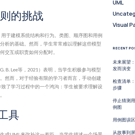
UML
原则的挑战
Uncateg
Visual P
，用于建模系统结构和行为。类图、顺序图和用例
分析的基础。然而，学生常常难以理解这些模型
RECENT PO
何交互或职责如何分配时。
未来展望
发而演变
B. Lee等，2021）表明，当学生积极参与模型
。然而，对于经验有限的学习者而言，手动创建
检查清单：
导致了学习过程中的一个鸿沟：学生被要求理解设
步骤
。
停止猜测
例图
工具
用例图误
从故事到
言生成UML来弥补这一差距。当学生描述一个场景