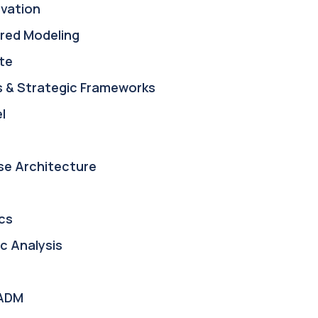
ovation
red Modeling
te
s & Strategic Frameworks
l
se Architecture
cs
c Analysis
ADM