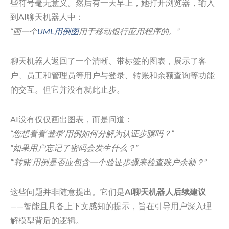
些符号毫无意义。然后有一天早上，她打开浏览器，输入
到AI聊天机器人中：
“画一个
UML用例图
用于移动银行应用程序的。”
聊天机器人返回了一个清晰、带标签的图表，展示了客
户、员工和管理员等用户与登录、转账和余额查询等功能
的交互。但它并没有就此止步。
AI没有仅仅画出图表，而是问道：
“您想看看‘登录’用例如何分解为认证步骤吗？”
“如果用户忘记了密码会发生什么？”
“‘转账’用例是否应包含一个验证步骤来检查账户余额？”
这些问题并非随意提出。它们是
AI聊天机器人后续建议
——智能且具备上下文感知的提示，旨在引导用户深入理
解模型背后的逻辑。