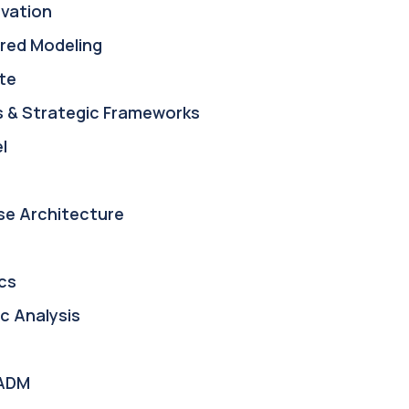
ovation
red Modeling
te
s & Strategic Frameworks
l
se Architecture
cs
c Analysis
ADM