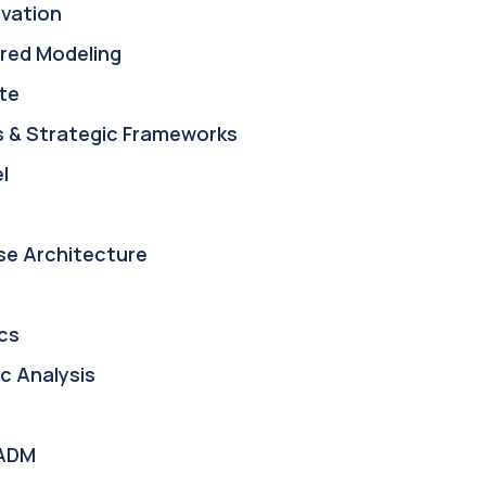
ovation
red Modeling
te
s & Strategic Frameworks
l
se Architecture
cs
c Analysis
ADM