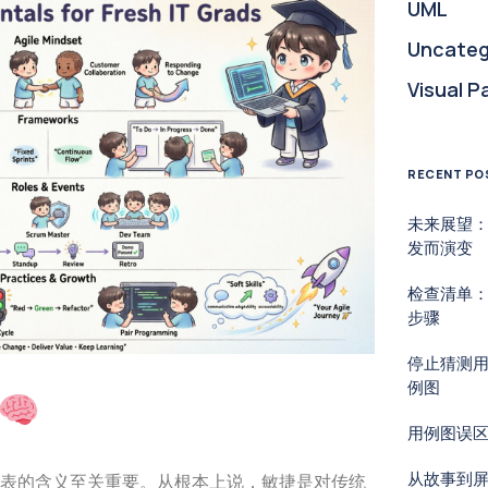
UML
Uncateg
Visual P
RECENT PO
未来展望
发而演变
检查清单：
步骤
停止猜测
例图
用例图误
从故事到
表的含义至关重要。从根本上说，敏捷是对传统