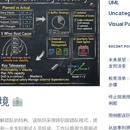
UML
Uncateg
Visual P
RECENT PO
未来展望
发而演变
检查清单：
步骤
停止猜测
环境
例图
用例图误
解团队的结构。该组织采用跨职能团队模式，团
从故事到
和一名专职测试人员组成。工作以两周为周期进