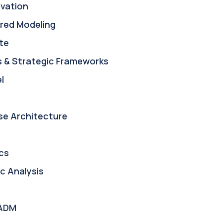
ovation
red Modeling
te
s & Strategic Frameworks
l
se Architecture
cs
c Analysis
ADM