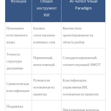
Функция
Общий
AI-чатбот Visual
инструмент
Paradigm
ИИ
Понимание
Базовое
Контекстное,
естественного
сопоставление
ориентированное на
языка
ключевых слов
область разбор
Точность
Переменный,
Стандартизированный,
структуры
непостоянный
соответствующий SWOT
диаграммы
Ручная или
Классификация,
Семантическая
основанная на
управляемая ИИ,
классификация
правилах
основанная на правилах
Поддержка
Предложенные вопросы,