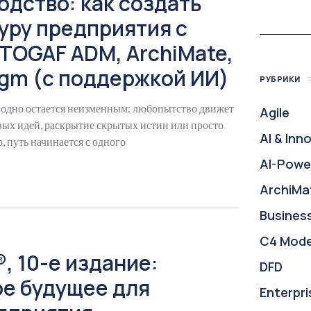
одство: как создать
уру предприятия с
TOGAF ADM, ArchiMate,
digm (с поддержкой ИИ)
РУБРИКИ
, одно остается неизменным: любопытство движет
Agile
овых идей, раскрытие скрытых истин или просто
AI & Inn
 путь начинается с одного
AI-Powe
ArchiMa
Busines
C4 Mode
, 10-е издание:
DFD
ое будущее для
Enterpri