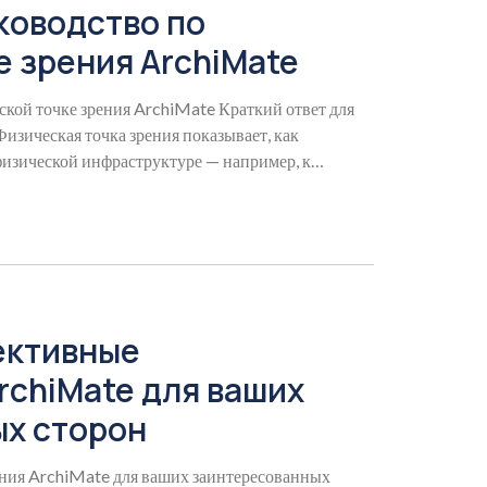
ководство по
е зрения ArchiMate
ской точке зрения ArchiMate Краткий ответ для
изическая точка зрения показывает, как
изической инфраструктуре — например, к
ективные
rchiMate для ваших
х сторон
ения ArchiMate для ваших заинтересованных