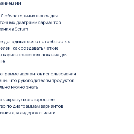
ванием ИИ
 10 обязательных шагов для
точных диаграмм вариантов
ания в Scrum
е догадываться о потребностях
елей: как создавать четкие
 вариантов использования для
ile
аграмме вариантов использования
ны: что руководителям продуктов
льно нужно знать
и к экрану: всестороннее
во по диаграммам вариантов
ания для лидеров агилити