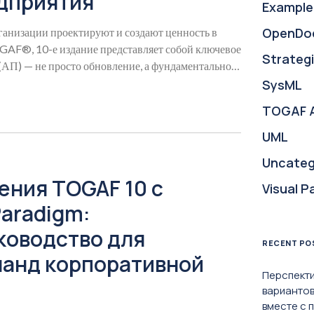
дприятия
Example
OpenDo
ганизации проектируют и создают ценность в
GAF®, 10-е издание представляет собой ключевое
Strategi
 (АП) — не просто обновление, а фундаментальное
SysML
TOGAF 
UML
Uncateg
ения TOGAF 10 с
Visual P
Paradigm:
ководство для
RECENT PO
манд корпоративной
Перспекти
вариантов
вместе с 