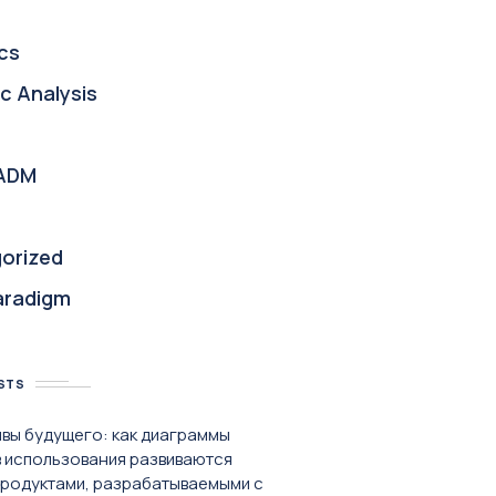
cs
c Analysis
ADM
orized
aradigm
STS
вы будущего: как диаграммы
 использования развиваются
продуктами, разрабатываемыми с