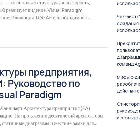
— это не только структура, но и скорость,
использо
0 реализует видение. Visual Paradigm
Чек-лист:
дение: Эволюция TOGAF и необходимость
создания 
использов
Прекратит
пользоват
диаграммы
команд Ag
ктуры предприятия,
Мифы о ди
: Руководство по
разоблаче
действите
isual Paradigm
От истори
 Ландшафт Архитектура предприятия (EA)
руководст
ацию. На протяжении десятилетий архитекторы
использов
, статичные диаграммы и жесткие рамки для
я бизнеса и ИТ.