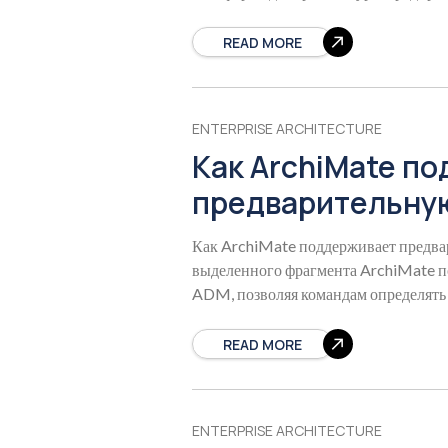
стратегические элементы, такие как 
READ MORE
ENTERPRISE ARCHITECTURE
Как ArchiMate п
предварительну
Как ArchiMate поддерживает предв
выделенного фрагмента ArchiMate 
ADM, позволяя командам определять 
заинтересованных сторон и отобража
READ MORE
ENTERPRISE ARCHITECTURE