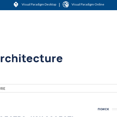
|
Visual Paradigm Desktop
Visual Paradigm Online
Architecture
URE
ПОИСК