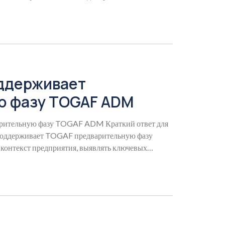
миссия,
оддерживает
ю фазу TOGAF ADM
арительную фазу TOGAF ADM Краткий ответ для
поддерживает TOGAF предварительную фазу
контекст предприятия, выявлять ключевых
ть бизнес-драйверы