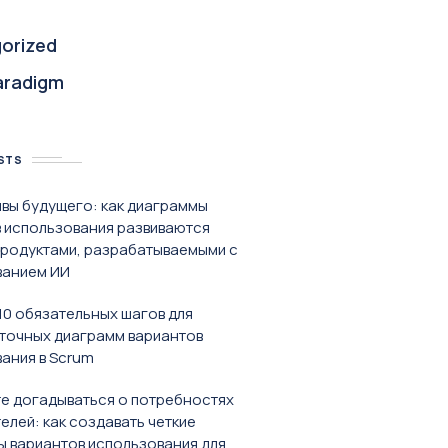
orized
aradigm
STS
вы будущего: как диаграммы
 использования развиваются
продуктами, разрабатываемыми с
ванием ИИ
 10 обязательных шагов для
точных диаграмм вариантов
ания в Scrum
е догадываться о потребностях
елей: как создавать четкие
 вариантов использования для