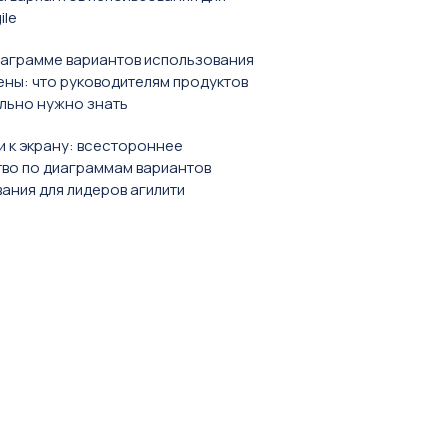
ile
аграмме вариантов использования
ны: что руководителям продуктов
льно нужно знать
и к экрану: всестороннее
во по диаграммам вариантов
ания для лидеров агилити