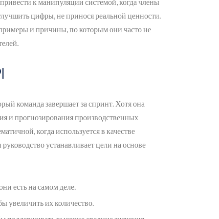
 привести к манипуляции системой, когда члены
лучшить цифры, не принося реальной ценности.
римеры и причины, по которым они часто не
телей.
I
орый команда завершает за спринт. Хотя она
ния и прогнозирования производственных
матичной, когда используется в качестве
 руководство устанавливает цели на основе
ни есть на самом деле.
бы увеличить их количество.
ы поддерживать высокие средние значения.