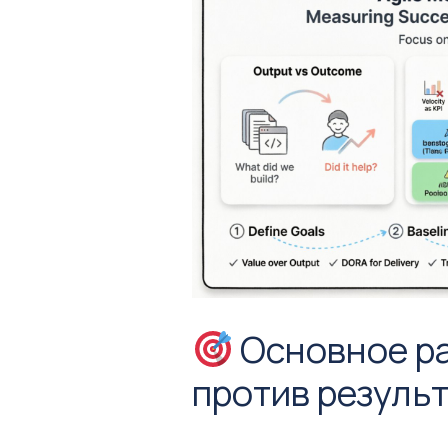
Основное ра
против резуль