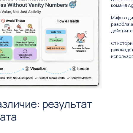
команд Ag
Мифы о ди
разоблаче
действите
От истори
руководст
использов
зличие: результат
тата