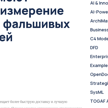
AI & Inn
 измерение
AI-Powe
з фальшивых
ArchiMa
Busines
ей
C4 Mode
DFD
Enterpri
Example
OpenDo
Strategi
SysML
TOGAF 
ещает более быструю доставку и лучшую