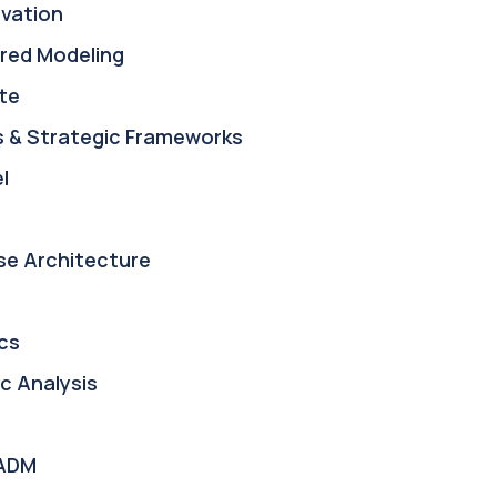
ovation
red Modeling
te
s & Strategic Frameworks
l
se Architecture
cs
c Analysis
ADM