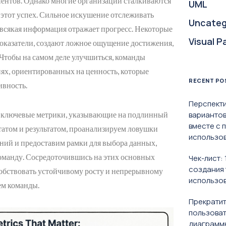
иентов. Однако многие организации сталкиваются
UML
 этот успех. Сильное искушение отслеживать
Uncateg
 всякая информация отражает прогресс. Некоторые
Visual P
оказатели, создают ложное ощущение достижения,
Чтобы на самом деле улучшиться, команды
ях, ориентированных на ценность, которые
RECENT PO
ивность.
Перспекти
я ключевые метрики, указывающие на подлинный
вариантов
вместе с 
татом и результатом, проанализируем ловушки
использо
ний и предоставим рамки для выбора данных,
команду. Сосредоточившись на этих основных
Чек-лист:
создания 
собствовать устойчивому росту и непрерывному
использов
ем команды.
Прекратит
пользоват
диаграммы