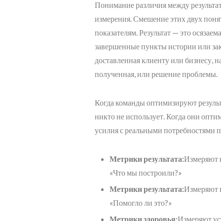
Понимание различия между результат
измерения. Смешение этих двух пон
показателям. Результат — это осязаем
завершенные пункты истории или закр
доставленная клиенту или бизнесу, н
полученная, или решение проблемы.
Когда команды оптимизируют результ
никто не использует. Когда они опти
усилия с реальными потребностями п
Метрики результата:
Измеряют к
«Что мы построили?»
Метрики результата:
Измеряют в
«Помогло ли это?»
Метрики здоровья:
Измеряют ус