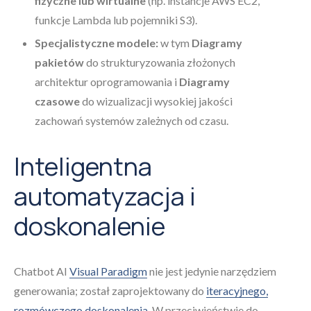
fizyczne lub wirtualne
(np. instancje AWS EC2,
funkcje Lambda lub pojemniki S3).
Specjalistyczne modele:
w tym
Diagramy
pakietów
do strukturyzowania złożonych
architektur oprogramowania i
Diagramy
czasowe
do wizualizacji wysokiej jakości
zachowań systemów zależnych od czasu.
Inteligentna
automatyzacja i
doskonalenie
Chatbot AI
Visual Paradigm
nie jest jedynie narzędziem
generowania; został zaprojektowany do
iteracyjnego,
rozmówczego doskonalenia
. W przeciwieństwie do