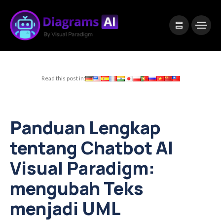
|
Visual Paradigm Desktop
Visual Paradigm Online
Read this post in:
Panduan Lengkap
tentang Chatbot AI
Visual Paradigm:
mengubah Teks
menjadi UML