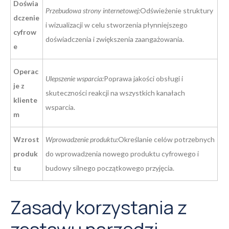
Doświa
Przebudowa strony internetowej:
Odświeżenie struktury
dczenie
i wizualizacji w celu stworzenia płynniejszego
cyfrow
doświadczenia i zwiększenia zaangażowania.
e
Operac
Ulepszenie wsparcia:
Poprawa jakości obsługi i
je z
skuteczności reakcji na wszystkich kanałach
kliente
wsparcia.
m
Wzrost
Wprowadzenie produktu:
Określanie celów potrzebnych
produk
do wprowadzenia nowego produktu cyfrowego i
tu
budowy silnego początkowego przyjęcia.
Zasady korzystania z