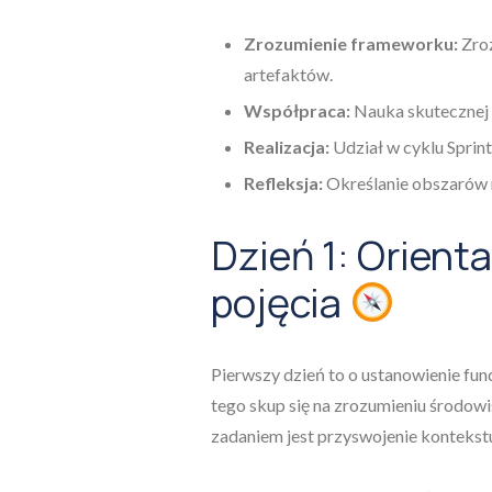
Zrozumienie frameworku:
Zroz
artefaktów.
Współpraca:
Nauka skutecznej 
Realizacja:
Udział w cyklu Sprin
Refleksja:
Określanie obszarów r
Dzień 1: Orient
pojęcia
Pierwszy dzień to o ustanowienie fu
tego skup się na zrozumieniu środo
zadaniem jest przyswojenie kontekst