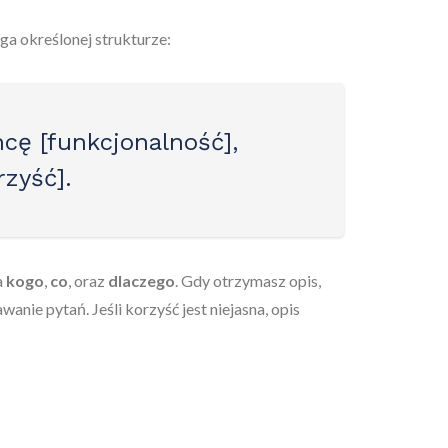
a określonej strukturze:
chcę [funkcjonalność],
zyść].
a
kogo
,
co
, oraz
dlaczego
. Gdy otrzymasz opis,
nie pytań. Jeśli korzyść jest niejasna, opis
i