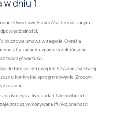
 w dniu 1
roduct Ownerowi, Scrum Masterowi i innym
odpowiedzialności.
o kluczowa umowa w zespole. Określa
łnione, aby zadanie uznano za zakończone.
esz tworzyć wartości.
p do tablicy cyfrowej lub fizycznej, na której
 jeszcze o konkretne oprogramowanie. Zrozum
, Zrobione.
z na istniejącą listę zadań. Nie próbuj ich
dzaje prac są wykonywane (funkcjonalności,