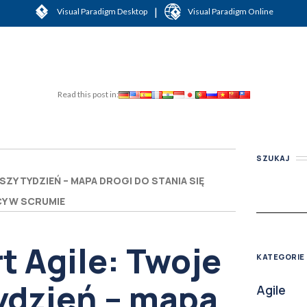
|
Visual Paradigm Desktop
Visual Paradigm Online
Read this post in:
SZUKAJ
SZY TYDZIEŃ – MAPA DROGI DO STANIA SIĘ
Y W SCRUMIE
t Agile: Twoje
KATEGORIE
ydzień – mapa
Agile