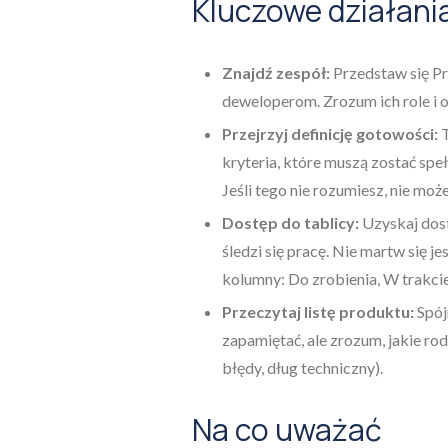
Kluczowe działania
Znajdź zespół:
Przedstaw się P
deweloperom. Zrozum ich role i 
Przejrzyj definicję gotowości:
T
kryteria, które muszą zostać spe
Jeśli tego nie rozumiesz, nie moż
Dostęp do tablicy:
Uzyskaj dostę
śledzi się pracę. Nie martw się
kolumny: Do zrobienia, W trakcie
Przeczytaj listę produktu:
Spójr
zapamiętać, ale zrozum, jakie ro
błędy, dług techniczny).
Na co uważać