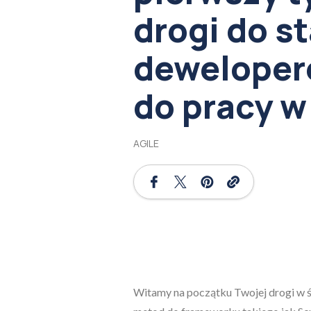
drogi do st
dewelope
do pracy w
AGILE
Witamy na początku Twojej drogi w św