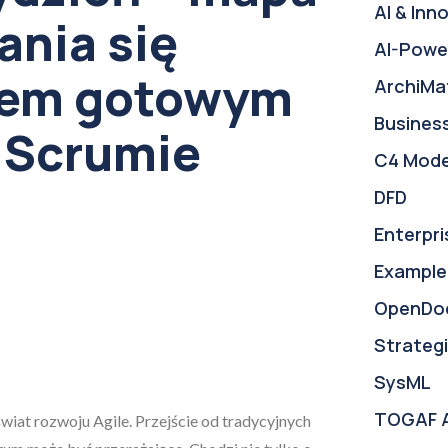
AI & Inn
ania się
AI-Powe
rem gotowym
ArchiMa
Busines
 Scrumie
C4 Mode
DFD
Enterpri
Example
OpenDo
Strategi
SysML
TOGAF 
iat rozwoju Agile. Przejście od tradycyjnych