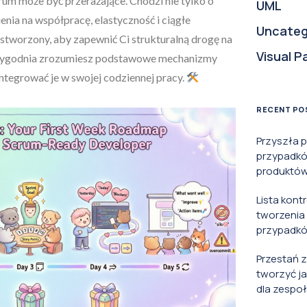
um może być przerażające. Chodzi nie tylko o
UML
enia na współpracę, elastyczność i ciągłe
Uncateg
stworzony, aby zapewnić Ci strukturalną drogę na
Visual P
o tygodnia zrozumiesz podstawowe mechanizmy
ntegrować je w swojej codziennej pracy.
RECENT PO
Przyszła 
przypadkó
produktów 
Lista kont
tworzenia
przypadkó
Przestań 
tworzyć j
dla zespoł