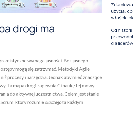
Zdumiewaj
użycia: co
właściciel
pa drogi ma
Od histori
przewodni
dla lideró
ramistyczne wymaga jasności. Bez jasnego
 postępy mogą się zatrzymać. Metodyki Agile
j niż procesy i narzędzia. Jednak aby mieć znaczące
wy. Ta mapa drogi zapewnia Ci naukę tej mowy.
ia do aktywnej uczestnictwa. Celem jest stanie
 Scrum, który rozumie
dlaczego
za każdym