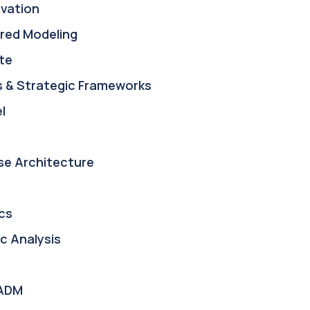
ovation
red Modeling
te
s & Strategic Frameworks
l
se Architecture
cs
c Analysis
ADM