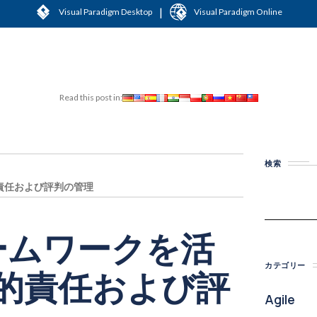
|
Visual Paradigm Desktop
Visual Paradigm Online
Read this post in:
検索
責任および評判の管理
レームワークを活
カテゴリー
的責任および評
Agile