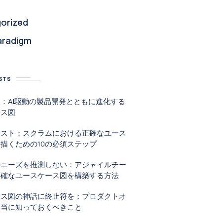
orized
aradigm
STS
：AI駆動の製品開発とともに進化する
ース図
リスト：スクラムにおける正確なユース
描くための10の必須ステップ
のニーズを推測しない：アジャイルチー
明確なユースケース図を構築する方法
ース図の神話に終止符を：プロダクトオ
本当に知っておくべきこと