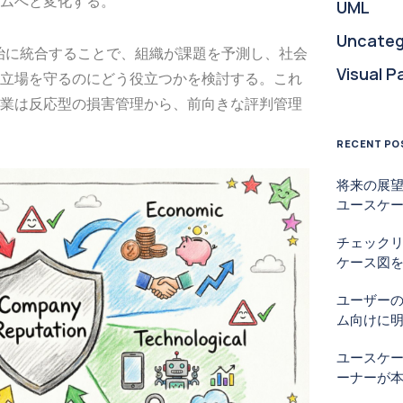
ムへと変化する。
UML
Uncateg
統治に統合することで、組織が課題を予測し、社会
Visual P
立場を守るのにどう役立つかを検討する。これ
業は反応型の損害管理から、前向きな評判管理
RECENT PO
将来の展望
ユースケ
チェック
ケース図を
ユーザー
ム向けに
ユースケ
ーナーが